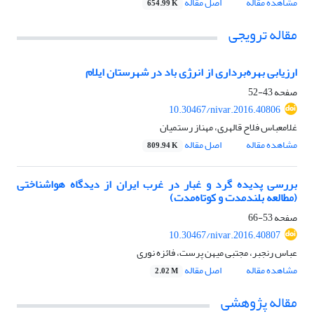
مشاهده مقاله
اصل مقاله
654.99 K
مقاله ترویجی
ارزیابی بهره‌برداری از انرژی باد در شهرستان ایلام
صفحه
43-52
10.30467/nivar.2016.40806
غلامعباس فلاح قالهری، مهناز رستمیان
مشاهده مقاله
اصل مقاله
809.94 K
بررسی پدیده گرد و غبار در غرب ایران از دیدگاه هواشناختی
(مطالعه بلندمدت و کوتاه‌مدت)
صفحه
53-66
10.30467/nivar.2016.40807
عباس رنجبر، مجتبی میهن پرست، فائزه نوری
مشاهده مقاله
اصل مقاله
2.02 M
مقاله پژوهشی