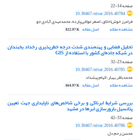
صفحه
14-22
10.30467/nivar.2016.40784
فرامرز خوش‌اخلاق، اصغر مولایی‌پارده، محمدمهدی آبادی جو
مشاهده مقاله
اصل مقاله
822.97 K
تحلیل فضایی و پهنه‌بندی شدت درجه خطرپذیری رخداد یخبندان
در شبکه جاده‌ای کشور با استفاده از GIS
صفحه
23-32
10.30467/nivar.2016.40785
محمدباقر بهیار، الهام پیشداد
مشاهده مقاله
اصل مقاله
664.97 K
بررسی شرایط ابرناکی و برخی شاخص‌های ناپایداری جهت تعیین
پتانسیل بارورسازی ابرها در مشهد
صفحه
33-42
10.30467/nivar.2016.40786
محسن رحم دل