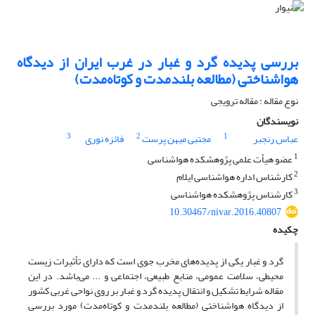
بررسی پدیده گرد و غبار در غرب ایران از دیدگاه
هواشناختی (مطالعه بلندمدت و کوتاه‌مدت)
نوع مقاله : مقاله ترویجی
نویسندگان
3
2
1
عباس رنجبر
مجتبی میهن پرست
فائزه نوری
1
عضو هیأت علمی پژوهشکده هواشناسی
2
کارشناس اداره هواشناسی ایلام
3
کارشناس پژوهشکده هواشناسی
10.30467/nivar.2016.40807
چکیده
گرد و غبار یکی از پدیده‌های مخرب جوی است که دارای تأثیرات زیست
محیطی، سلامت عمومی، منابع طبیعی، اجتماعی و ... می‌باشد. در این
مقاله شرایط تشکیل و انتقال پدیده گرد و غبار بر روی نواحی غربی کشور
از دیدگاه هواشناختی (مطالعه بلندمدت و کوتاه‌مدت) مورد بررسی