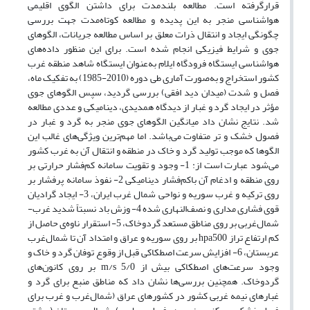
قرارگرفته است. مطالعه بلندمدت برای داشتن الگوی اقلیمی
هواشناسی منجر به این پدیده و مطالعه کوتاه‌مدت جهت بررسی
چگونگی ایجاد و انتقال ذرات معلق بر اساس مطالعه جریانات، الگوهای
جوی و شرایط فیزیکی انجام ‌شده است. برای این منظور داده‌های
هواشناسی ایستگاه فرودگاه ایلام به‌عنوان ایستگاه شاهد منطقه غرب
کشور استخراج و به‌صورت آماری طی دوره (2010-1985) به تفکیک ماه،
فصل و شدت (میدان دید افقی) بررسی گردید، سپس الگوهای جوی
مؤثر در ایجاد گرد و غبار از دیدگاه همدیدی، دینامیکی و عددی مطالعه
شد. نتایج نشان داد میانگین الگوهای جوی منجر به گرد و غبار در
فصول خشک و تر متفاوت می‌باشد. اما مهم‌ترین ویژگی‌های غالب این
الگوها که موجب تولید گرد و خاک در منطقه و انتقال آن به غرب کشور
می‌شود عبارت است از: 1- وجود و تقویت سامانه کم‌فشار حرارتی بر
روی منطقه و ادغام آن باکم‌فشار دینامیکی 2- نفوذ سامانه پرفشار بر
روی ترکیه و غرب سوریه و نواحی شمال غرب ایران، 3- ایجاد گرادیان
قوی فشاری مداری و نصف‌النهاری شده 4- وزش باد نسبتاً شدید غرب-
شمال‌غربی بر روی مناطق مستعد گردوخاک، 5- استقرار ناوه‌ی حاصل از
کم ارتفاع تراز hpa500 بر روی سوریه و عراق و امتداد آن تا شمال‌غرب
عربستان، 6- افزایش سرعت اصطکاکی قبل از وقوع توفان گرد و خاک و
وجود سرعت‌های اصطکاکی بیش از m/s 5/0 بر روی کانون‌های
گردوخاک. همچنین بررسی‌ها نشان داد که مناطق منبع برای گرد و
غبارهای نیمه غربی کشور در کشورهای عراق (شمال‌غرب و غرب برای