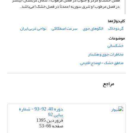
فصل خشک و مرکز و جنوب در فصل مرطوب)، شمال عربستان (بیشتر
در فصل مرطوب) و شرق سوریه (عمدتاً در فصل خشک) می‌باشد.
کلیدواژه‌ها
گردوخاک
الگوهای جوی
سرعت اصطکاکی
نواحی غربی ایران
موضوعات
خشکسالی
مخاطرات جوی و هشدار
مناطق خشک - اوضاع اقلیمی
مراجع
دوره 40، 92-93 - شماره
پیاپی 92
فروردین 1395
صفحه
53-66