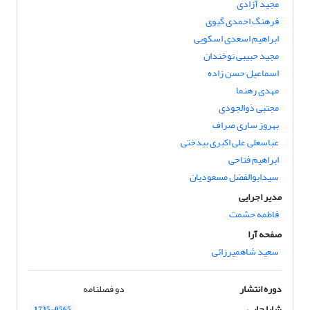
مجید آزادی
فرهنگ احمدی گیوی
ابراهیم اسعدی اسکویی
مجید حبیبی نوخندان
اسماعیل حسن زاده
مهدی رهنما
مجتبی ذوالجودی
بهروز ساری صراف
عباسعلی علی اکبری بیدختی
ابراهیم فتاحی
سیدابوالفضل مسعودیان
مدیر اجرایی
فاطمه حشمت
صفحه آرا
سعید شاهمیرزائی
دوره انتشار
دو فصلنامه
شاپا چاپی
1735-0565