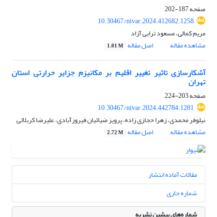
صفحه
187-202
10.30467/nivar.2024.412682.1258
مریم کمالی، مسعود ترابی آزاد
مشاهده مقاله
اصل مقاله
1.01 M
آشکارسازی تاثیر تغییر اقلیم بر مکانیزم جزایر حرارتی استان
تهران
صفحه
203-224
10.30467/nivar.2024.442784.1281
نیلوفر محمدی، زهرا حجازی زاده، پرویز ضیائیان فیروزآبادی، علیرضا کربلائی
مشاهده مقاله
اصل مقاله
2.72 M
مقالات آماده انتشار
شماره جاری
شماره‌های پیشین نشریه