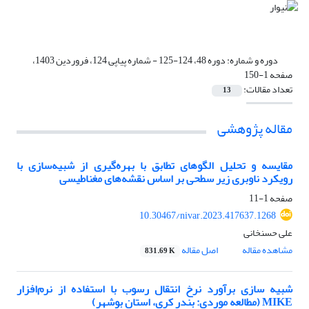
دوره و شماره:
دوره 48، 124-125 - شماره پیاپی 124، فروردین 1403،
صفحه 1-150
تعداد مقالات:
13
مقاله پژوهشی
مقایسه و تحلیل الگوهای تطابق با بهره‌گیری از شبیه‌سازی با
رویکرد ناوبری زیر سطحی بر اساس نقشه‌های مغناطیسی
صفحه
1-11
10.30467/nivar.2023.417637.1268
علی حسنخانی
مشاهده مقاله
اصل مقاله
831.69 K
شبیه سازی برآورد نرخ انتقال رسوب با استفاده از نرم‌افزار
MIKE (مطالعه موردی: بندر کری، استان بوشهر)