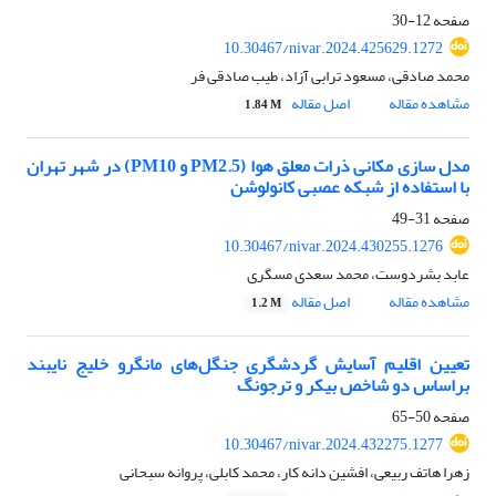
صفحه
12-30
10.30467/nivar.2024.425629.1272
محمد صادقی، مسعود ترابی آزاد، طیب صادقی فر
مشاهده مقاله
اصل مقاله
1.84 M
مدل سازی مکانی ذرات معلق هوا (PM2.5 و PM10) در شهر تهران
با استفاده از شبکه عصبی کانولوشن
صفحه
31-49
10.30467/nivar.2024.430255.1276
عابد بشردوست، محمد سعدی مسگری
مشاهده مقاله
اصل مقاله
1.2 M
تعیین اقلیم آسایش گردشگری جنگل‌های مانگرو خلیج نایبند
‏براساس دو شاخص بیکر و ترجونگ
صفحه
50-65
10.30467/nivar.2024.432275.1277
زهرا هاتف ربیعی، افشین دانه کار، محمد کابلی، پروانه سبحانی