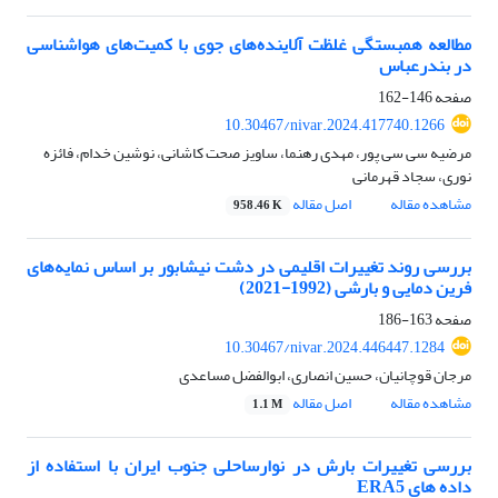
مطالعه همبستگی غلظت آلاینده‌های جوی با کمیت‌های هواشناسی
در بندرعباس
صفحه
146-162
10.30467/nivar.2024.417740.1266
مرضیه سی سی پور، مهدی رهنما، ساویز صحت کاشانی، نوشین خدام، فائزه
نوری، سجاد قهرمانی
مشاهده مقاله
اصل مقاله
958.46 K
بررسی روند تغییرات اقلیمی در دشت نیشابور بر اساس نمایه‌های
فرین دمایی و بارشی (1992-2021)
صفحه
163-186
10.30467/nivar.2024.446447.1284
مرجان قوچانیان، حسین انصاری، ابوالفضل مساعدی
مشاهده مقاله
اصل مقاله
1.1 M
بررسی تغییرات بارش در نوارساحلی جنوب ایران با استفاده از
داده های ERA5