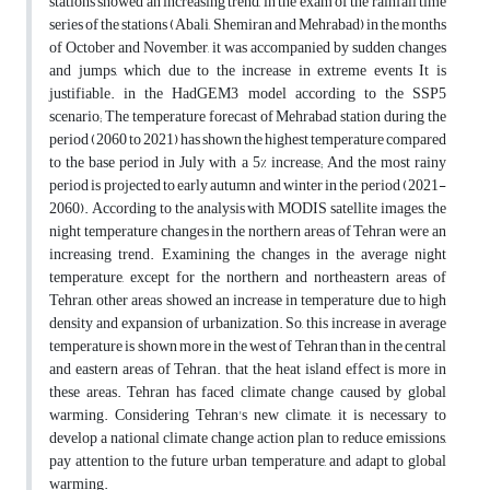
stations showed an increasing trend, in the exam of the rainfall time
series of the stations (Abali, Shemiran and Mehrabad) in the months
of October and November, it was accompanied by sudden changes
and jumps, which due to the increase in extreme events It is
justifiable. in the HadGEM3 model according to the SSP5
scenario; The temperature forecast of Mehrabad station during the
period (2060 to 2021) has shown the highest temperature compared
to the base period in July with a 5% increase; And the most rainy
period is projected to early autumn and winter in the period (2021-
2060). According to the analysis with MODIS satellite images, the
night temperature changes in the northern areas of Tehran were an
increasing trend. Examining the changes in the average night
temperature, except for the northern and northeastern areas of
Tehran, other areas showed an increase in temperature due to high
density and expansion of urbanization. So, this increase in average
temperature is shown more in the west of Tehran than in the central
and eastern areas of Tehran. that the heat island effect is more in
these areas. Tehran has faced climate change caused by global
warming. Considering Tehran's new climate, it is necessary to
develop a national climate change action plan to reduce emissions,
pay attention to the future urban temperature, and adapt to global
warming.