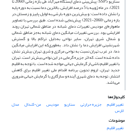
سناریو SSP5؛ پیش‌بینی دمای ایستگاه مهرآباد طی بازه زمانی (2060 تا
2021)، در ماه ژوییه با 5 درصد افزایش، بالاترین دما نسبت به دوره پایه
را نشان داده است؛ و بیش‌ترین دوره بارشی به اوایل پاییز و زمستان در
بازه زمانی (2060-2021) پیش‌نمایی شده است. طبق بررسی با تصاویر
ماهواره‌ای مودیس تغییرات دمای شبانه در مناطق شمالی تهران روند
افزایشی بود. بررسی تغییرات میانگین دمای شبانه به‌جز مناطق شمالی
و شمال شرق تهران، سایر نواحی به‌دلیل تراکم بالا و گسترش
شهرنشینی افزایش دما را نشان داد. به‌طوری‌که این افزایش میانگین
دما، در غرب تهران نسبت به نواحی مرکزی و شرق تهران بیش‌تر نشان
داده شده است. که اثر جزیره گرمایی در این نواحی بیش‌تر است. تهران
با تغییر اقلیم ناشی از گرمایش جهانی مواجه شده است. با توجه به اقلیم
جدید تهران، لزوم تدوین برنامه اقدام ملی تغییر اقلیم برای کاهش
انتشار، توجه به دمای شهری آینده و سازگاری با گرمایش جهانی ضروری
می‌باشد.
کلیدواژه‌ها
تغییر اقلیم
جزیره حرارتی
سناریو
مودیس
من‌-کندال
مدل
لارس
موضوعات
تغییر اقلیم