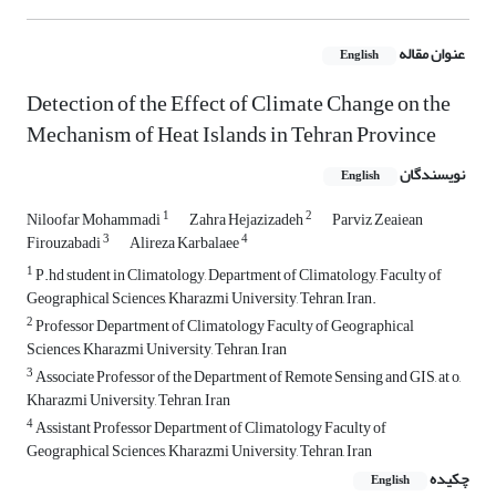
عنوان مقاله
English
Detection of the Effect of Climate Change on the
Mechanism of Heat Islands in Tehran Province
نویسندگان
English
1
2
Niloofar Mohammadi
Zahra Hejazizadeh
Parviz Zeaiean
3
4
Firouzabadi
Alireza Karbalaee
1
P.hd student in Climatology, Department of Climatology, Faculty of
Geographical Sciences, Kharazmi University, Tehran, Iran.
2
Professor Department of Climatology Faculty of Geographical
Sciences, Kharazmi University, Tehran, Iran
3
Associate Professor of the Department of Remote Sensing and GIS, at o,
Kharazmi University, Tehran, Iran
4
Assistant Professor Department of Climatology Faculty of
Geographical Sciences, Kharazmi University, Tehran, Iran
چکیده
English