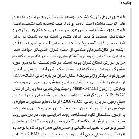
چکیده
اقلیم جهانی طی قرن گذشته با توسعه شهرنشینی تغییرات و پیامدهای
قابل توجهی داشته است. به‌طوری‌که ترکیب توسعه شهرنشینی و تغییر
اقلیم، موجب شده است شهرهای سراسر جهان به مکان‌هایی گرم‌تر و
خطرناک‌تر مستعد گردند. ایران کشوری است که به شدت در برابر
اثرات تغییر اقلیم آسیب‌پذیر شده است، این آسیب‌پذیری احتمالاً در
آینده در کلان‌شهرهای صنعتی از جمله تهران شدیدتر خواهد شد.
بنابراین هدف این پژوهش، آشکارسازی تاثیر تغییر اقلیم بر مکانیزم
جزایر حرارتی استان تهران بوده است. در گام نخست، داده‌های دوره
مشترک روزانه ایستگاه‌های سینوپتیک (مهرآباد، شمیران،آبعلی،
فیروزکوه، چیتگر و ژئوفیزیک) استان تهران در بازه زمانی (2020-1996)
از سازمان هواشناسی اخذ شد. در این پژوهش، جهت بررسی روند دما
و بارش از آزمون Mann-Kendall و جهت پیش‌نمایی دما و بارش از مدل
LARS-WG7 بهره گرفته شده است، به منظور شناسایی تغییرات دمای
سطح زمین در بازه زمانی (2023-2000) از داده‌های تصاویر ماهواره‌ای
مودیس در گوگل ارث انجین استفاده شد. بررسی روند سری زمانی دما
با آزمون من‎کندال کلیه ایستگاه‌ها روند افزایشی بود، در بررسی روند
سری زمانی بارش ایستگاه‌های (آبعلی، شمیران و مهرآباد) در ماه‌های
اکتبر و نوامبر با تغییرات ناگهانی و جهش‌هایی همراه بود، که با توجه به
افزایش رخدادهای حدی قابل توجیه است. در مدل HadGEM3 طبق