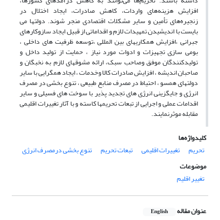
داشته باشند. تحریم‌ها می‌توانند به کاهش درآمدهای کشورها،
افزایش هزینه‌های واردات، کاهش صادرات، ایجاد اختلال در
زنجیره‌های تأمین و سایر مشکلات اقتصادی منجر شوند. دولتها می
بایست با اندیشیدن تمهیدات لازم و اقداماتی از قبیل ایجاد سازوکارهای
جبرانی ،افزایش همکاریهای بین المللی ،توسعه ظرفیت های داخلی ،
بومی سازی تجهیزات و ادوات مورد نیاز ، حمایت از تولید داخل و
تولیدکنندگان موفق وصاحب سبک، ارائه مشوقهای لازم به نخبگان و
صاحبان اندیشه ، افزایش صادرات کالا وخدمات ، ایجاد همگرایی با سایر
دولتهای همسو ، احتیاط در مصرف منابع طبیعی ، تنوع بخشی در مصرف
انرژی و جایگزینی انرژی های تجدید پذیر با سوخت های فسیلی و سایر
اقدامات عملی و اجرایی از تبعات تحریمها کاسته و با آثار تغییرات اقلیمی
مقابله موثرنمایند.
کلیدواژه‌ها
تحریم
تغییرات اقلیمی
تبعات تحریم
تنوع بخشی درمصرف انرژی
موضوعات
تغییر اقلیم
عنوان مقاله
English