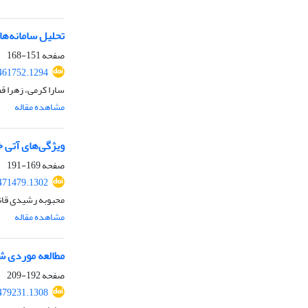
تحلیل سامانه‌های مو
صفحه
151-168
461752.1294
سارا کرمی، زهرا ق
مشاهده مقاله
ویژگی‌های آتی 
صفحه
169-191
471479.1302
محبوبه رشیدی قانع
مشاهده مقاله
مطالعه موردی شاخص گرمایی(HI) و دمای مؤثر(ET) و نقشه‌های پهنه‌بندی آنها با ا
صفحه
192-209
479231.1308