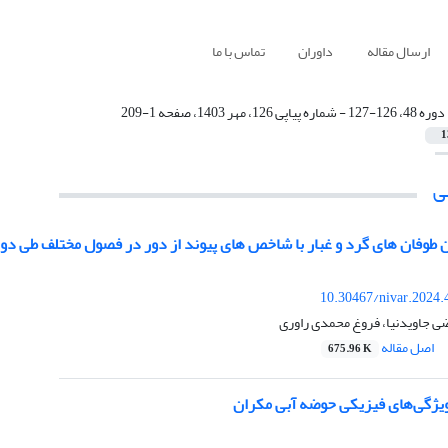
ارسال مقاله
داوران
تماس با ما
دوره 48، 126-127 - شماره پیاپی 126، مهر 1403، صفحه 1-209
1
ی
فان های گرد و غبار با شاخص های پیوند از دور در فصول مختلف طی دوره آماری 2017-1988 در ا
10.30467/nivar.2024.
ضی جاویدنیا، فروغ محمدی راوری
اصل مقاله
675.96 K
یژگی‌های فیزیکی حوضه آبی مکران