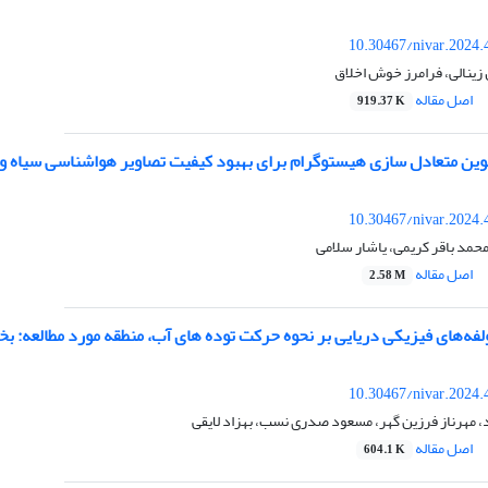
10.30467/nivar.2024.
زینالی، فرامرز خوش اخلاق
اصل مقاله
919.37 K
وین متعادل سازی هیستوگرام برای بهبود کیفیت تصاویر هواشناسی سیاه و 
10.30467/nivar.2024.
محمد باقر کریمی، یاشار سلامی
اصل مقاله
2.58 M
لفه‌های فیزیکی دریایی بر نحوه حرکت توده های آب، منطقه مورد مطالعه:
10.30467/nivar.2024.
 مهرناز فرزین گهر، مسعود صدری نسب، بهزاد لایقی
اصل مقاله
604.1 K