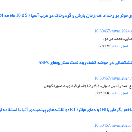
ثر بر رخداد هم زمان بارش و گردوخاک در غرب آسیا ( 5 تا 10 ماه مه 2024)
10.30467/nivar.2024.
صابی، محمد مرادی
اصل مقاله
2.91 M
خشکسالی در حوضه کشف رود تحت سناریوهای SSPs
10.30467/nivar.2024.
، صدرالدین متولی، غلامرضا جانباز قبادی، منصوره کوهی
اصل مقاله
977.39 K
ستفاده از داده‌های پیش‌یابی سامانه پیش‌بینی جهانی GFS در استان گیلان
10.30467/nivar.2025.