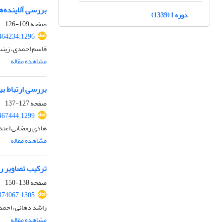
بررسی آلاینده‌ه
دوره 1 (1339)
صفحه
109-126
464234.1296
قاسم احمدی، زینب
مشاهده مقاله
بررسی ارتباط ب
صفحه
127-137
467444.1299
هادی رمضانی اعتد
مشاهده مقاله
ترکیب تصاویر را
صفحه
138-150
474067.1305
راشد دهانی، احمد
مشاهده مقاله