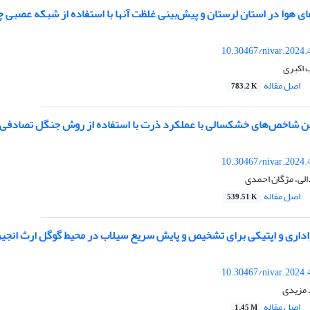
ای هوا در استان لرستان و پیش‌بینی غلظت آنها با استفاده از شبکه عصبی چند
10.30467/nivar.2024.
 اکبری
اصل مقاله
783.2 K
ین شاخص‌های خشکسالی با عملکرد ذرت با استفاده از روش جنگل تصادفی 
10.30467/nivar.2024.
الی، مژگان احمدی
اصل مقاله
539.51 K
داری و اپتیکی برای تشخیص و پایش سریع سیلاب در محیط گوگل ارث انجین (
10.30467/nivar.2024.
 مزیدی
اصل مقاله
1.45 M