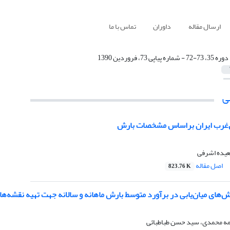
ارسال مقاله
داوران
تماس با ما
دوره 35، 73-72 - شماره پیاپی 73، فروردین 1390
ی
ل‌غرب ایران براساس مشخصات بارش
یده اشرفی
اصل مقاله
823.76 K
‌های میان‌یابی در برآورد متوسط بارش ماهانه و سالانه جهت تهیه نقشه‌ها
طمه محمدی، سید حسن طباطبائی