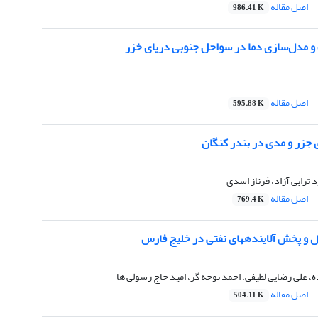
اصل مقاله
986.41 K
و مدل‌سازی دما در سواحل جنوبی دریای خزر
اصل مقاله
595.88 K
 جزر و مدی در بندر کنگان
 ترابی آزاد، فرناز اسدی
اصل مقاله
769.4 K
قال و پخش آلاینده‏های نفتی در خلیج فارس
 علی رضایی لطیفی، احمد نوحه‏ گر، امید حاج‏ رسولی ها
اصل مقاله
504.11 K