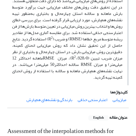
استفاده از روش‌های میان‌یابی می‌باشد که دارای دقت متفاوتی هستند.
در این تحقیق دقت روش‌های مختلف میان‌یابی جهت برآورد متوسط
بارش ماهانه و سالانه استان چهارمحال و بختیاری به‌منظور تهیه
نقشه‌های هم‌بارش، مورد ارزیابی قرار گرفته است. برای بررسی خطای
روش‌ها و انتخاب بهترین روش میان‌یابی در تعیین متوسط بارش‌ها از فن
اعتبارسنجی حذفی استفاده شد. برای مقایسه آماری مدل‌ها از مقادیر
2
ریشه متوسط مربع خطاها (RMSE) و ضریب (R
) استفاده گردید. نتایج
حاصل از این تحقیق نشان داد که روش میان‌یابی انحنای کمینه،
دقیق‌ترین روش میان‌یابی بارش در استان چهارمحال و بختیاری از نظر
2
میزان ضریب تبیین (928/0<R
)، میزان RMSEماهانه (حداکثر 12
میلی‌متر) و میزان RMSE سالانه (حداکثر50 میلی‌متر) می‌باشد. در
نهایت نقشه‌های هم‌بارش ماهانه و سالانه با استفاده از روش انحنای
کمینه تهیه گردید.
کلیدواژه‌ها
میان‌یابی
اعتبارسنجی حذفی
بارندگی و نقشه‌های هم‌بارش
عنوان مقاله
English
Assessment of the interpolation methods for