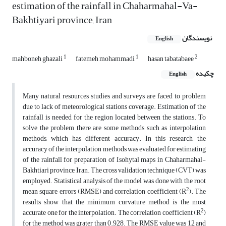
estimation of the rainfall in Chaharmahal-Va-
Bakhtiyari province, Iran
نویسندگان
English
1
1
2
mahboneh ghazali
fatemeh mohammadi
hasan tabatabaee
چکیده
English
Many natural resources studies and surveys are faced to problem
due to lack of meteorological stations coverage. Estimation of the
rainfall is needed for the region located between the stations. To
solve the problem there are some methods such as interpolation
methods, which has different accuracy. In this research, the
accuracy of the interpolation methods was evaluated for estimating
of the rainfall for preparation of Isohytal maps in Chaharmahal-
Bakhtiari province, Iran. The cross validation technique (CVT) was
employed. Statistical analysis of the model was done with the root
2
mean square errors (RMSE) and correlation coefficient (R
). The
results show that the minimum curvature method is the most
2
accurate one for the interpolation. The correlation coefficient (R
)
for the method was grater than 0.928. The RMSE value was 12 and