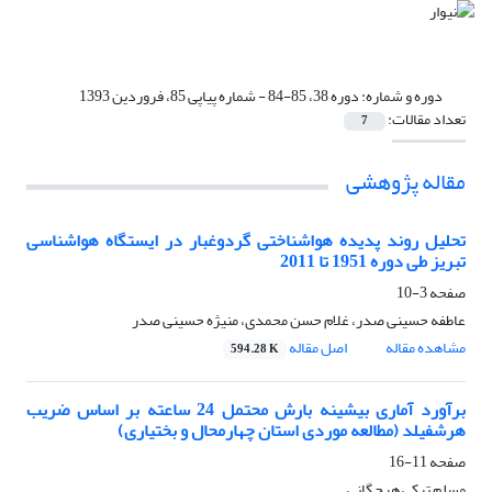
دوره و شماره:
دوره 38، 85-84 - شماره پیاپی 85، فروردین 1393
تعداد مقالات:
7
مقاله پژوهشی
تحلیل روند پدیده هواشناختی گردوغبار در ایستگاه هواشناسی
تبریز طی دوره 1951 تا 2011
صفحه
3-10
عاطفه حسینی صدر، غلام حسن محمدی، منیژه حسینی صدر
مشاهده مقاله
اصل مقاله
594.28 K
برآورد آماری بیشینه بارش محتمل 24 ساعته بر اساس ضریب
هرشفیلد (مطالعه موردی استان چهارمحال و بختیاری)
صفحه
11-16
مسلم ترکی هرچگانی