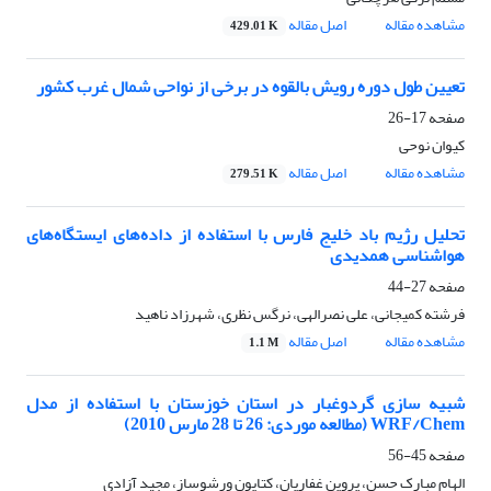
مشاهده مقاله
اصل مقاله
429.01 K
تعیین طول دوره رویش بالقوه در برخی از نواحی شمال غرب کشور
صفحه
17-26
کیوان نوحی
مشاهده مقاله
اصل مقاله
279.51 K
تحلیل رژیم باد خلیج فارس با استفاده از داده‌های ایستگاه‌های
هواشناسی همدیدی
صفحه
27-44
فرشته کمیجانی، علی نصرالهی، نرگس نظری، شهرزاد ناهید
مشاهده مقاله
اصل مقاله
1.1 M
شبیه سازی گردوغبار در استان خوزستان با استفاده از مدل
WRF/Chem (مطالعه موردی: 26 تا 28 مارس 2010)
صفحه
45-56
الهام مبارک حسن، پروین غفاریان، کتایون ورشوساز، مجید آزادی