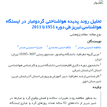
تحلیل روند پدیده هواشناختی گردوغبار در ایستگاه
هواشناسی تبریز طی دوره 1951 تا 2011
نوع مقاله : مقاله پژوهشی
نویسندگان
3
2
1
عاطفه حسینی صدر
غلام حسن محمدی
منیژه حسینی صدر
1
مربی گروه جغرافیا، دانشگاه پیام نور، صندوق پستی 3697-19395 تهران،
ایران
2
دانشجوی دوره دکتری اقلیم‌شناسی دانشگاه تبریز و کارشناس هواشناسی
استان آذربایجان شرقی
3
کارشناسی ارشد جغرافیا، دبیر آموزش و پرورش استان آذربایجان غربی،
شهرستان خوی
چکیده
به منظور مطالعه روند تغییرات سالانه و فصلی وقوع گرد و غبارها در
شهر تبریز از داده‌های 61 ساله تعداد روزهای گرد و غباری ایستگاه