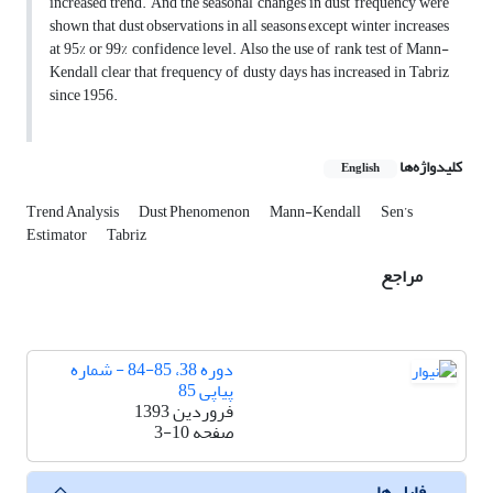
increased trend. And the seasonal changes in dust frequency were
shown that dust observations in all seasons except winter increases
at 95% or 99% confidence level. Also the use of rank test of Mann-
Kendall clear that frequency of dusty days has increased in Tabriz
since 1956.
کلیدواژه‌ها
English
Trend Analysis
Dust Phenomenon
Mann-Kendall
Sen’s
Estimator
Tabriz
مراجع
دوره 38، 85-84 - شماره
پیاپی 85
فروردین 1393
صفحه
3-10
فایل ها