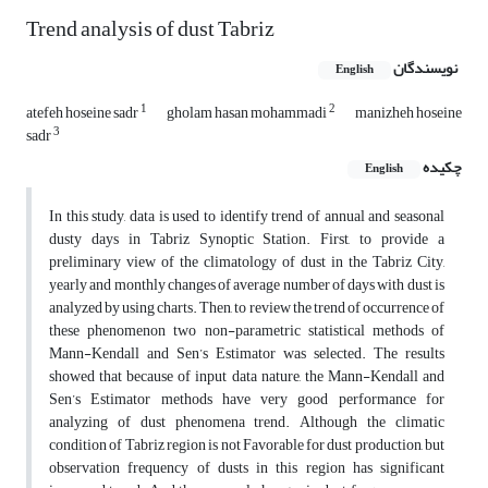
Trend analysis of dust Tabriz
نویسندگان
English
1
2
atefeh hoseine sadr
gholam hasan mohammadi
manizheh hoseine
3
sadr
چکیده
English
In this study, data is used to identify trend of annual and seasonal
dusty days in Tabriz Synoptic Station. First, to provide a
preliminary view of the climatology of dust in the Tabriz City,
yearly and monthly changes of average number of days with dust is
analyzed by using charts. Then, to review the trend of occurrence of
these phenomenon two non-parametric statistical methods of
Mann-Kendall and Sen’s Estimator was selected. The results
showed that because of input data nature, the Mann-Kendall and
Sen’s Estimator methods have very good performance for
analyzing of dust phenomena trend. Although the climatic
condition of Tabriz region is not Favorable for dust production, but
observation frequency of dusts in this region has significant