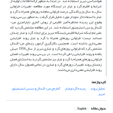
هواشناسی تبریز استفاده شد. در ابتدا به منظور ارائه اطلاعات اولیه از
شرایط و اقلیم گرد و غبار در ایستگاه مورد مطالعه، تغییرات فراوانی
سال به سال و پراکندگی درصد فراوانی ماهانه روزهای همراه با گرد و
غبار با استفاده از نمودار مورد تحلیل قرار گرفت. به منظور بررسی روند
وقوع این پدیده مخاطره‌آمیز اقلیمی از روش آماری ناپارامتری من-
کندال و سن استیمیتور استفاده شد. در این مطالعه مشخص گردید که
علیرغم اینکه شرایط اقلیمی ایستگاه تبریز برای ایجاد گرد و غبار چندان
مساعد نیست؛ فراوانی روزهای همراه با گرد و غبار روند افزایشی
معنی‌داری داشته است. همچنین بکارگیری آزمون رتبه‌ای من-کندال
مشخص کرد که فراوانی روزهای گرد و غباری تبریز از سال 1956 جهش
یافته و روند افزایشی را طی کرده است. در بررسی روند تغییرات فصلی
فراوانی روزهای همراه با گرد و غبار نیز مشخص گردید به استثنای فصل
زمستان روند تغییرات روزهای گرد و غباری در تمامی فصول سال دارای
روند افزایشی معنی‌داری می‌باشند.
کلیدواژه‌ها
تحلیل روند
پدیده گردوغبار
آماره‌ی من-کندال و سنس استیمیتور
تبریز
عنوان مقاله
English