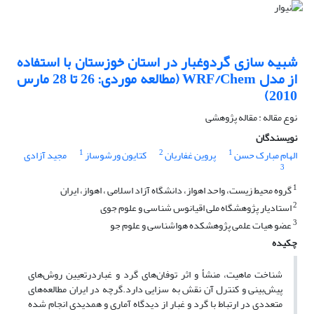
شبیه سازی گردوغبار در استان خوزستان با استفاده
از مدل WRF/Chem (مطالعه موردی: 26 تا 28 مارس
2010)
نوع مقاله : مقاله پژوهشی
نویسندگان
1
2
1
الهام مبارک حسن
پروین غفاریان
کتایون ورشوساز
مجید آزادی
3
1
گروه محیط زیست، واحد اهواز، دانشگاه آزاد اسلامی ، اهواز، ایران
2
استادیار پژوهشگاه ملی اقیانوس شناسی و علوم جوی
3
عضو هیات علمی پژوهشکده هواشناسی و علوم جو
چکیده
شناخت ماهیت، منشأ و اثر توفان‌های گرد و غباردرتعیین روش‌های
پیش‌بینی و کنترل آن نقش به سزایی دارد.گرچه در ایران مطالعه‌های
متعددی در ارتباط با گرد و غبار از دیدگاه آماری و همدیدی انجام شده