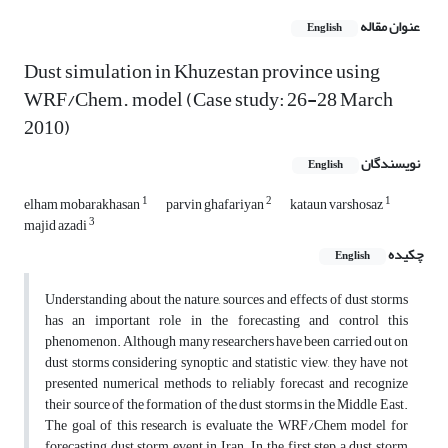
عنوان مقاله
English
Dust simulation in Khuzestan province using
WRF/Chem. model (Case study: 26-28 March
2010)
نویسندگان
English
1
2
1
elham mobarakhasan
parvin ghafariyan
kataun varshosaz
3
majid azadi
چکیده
English
Understanding about the nature, sources and effects of dust storms
has an important role in the forecasting and control this
phenomenon. Although many researchers have been carried out on
dust storms considering synoptic and statistic view, they have not
presented numerical methods to reliably forecast and recognize
their source of the formation of the dust storms in the Middle East.
The goal of this research is evaluate the WRF/Chem model for
forecasting dust storm event in Iran. In the first step a dust storm