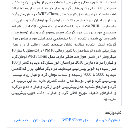
است اما تا کنون مدلی پیش‌بینی اعتمادپذیری از وقوع این پدیده و
همچنین شناسایی کانون‌های گرد و غبار در منطقه‌ی خاورمیانه ارائه
نشده است. در این تحقیق کاربرد مدل WRF/Chem در پیش‌بینی گرد
و غبار در ایران مورد نظر می
باشد. در اولین گام، توفان گرد و غباری در
ماه مارس 2010 انتخاب و با استفاده از داده‌های بازتحلیلی، شرایط
همدیدی مورد بررسی قرار گرفت. سپس وقوع گرد و غبار توسط مدل
شبیه‌سازی شده و نتیجه آن با پهنه‌بندی دید افقی مورد قیاس قرار
گرفته است. نتیجه مطالعه نشان می‌دهد تغییر زمانی گرد و غبار
پیش‌بینی شده توسط مدل با تغییر زمانی PM10 (ذرات معلق با قطر 10
میکرومتر) در شهر اهواز هماهنگی دارد. مدل WRF/Chem توفان گرد
و غبار را در ماه مارس 2010 در استان خوزستان که دید به کمتر از 100
متر رسیده به خوبی پیش‌بینی می‌نماید. در دیگر مناطق ایران که کاهش
دید به 5000 تا 7000 رسیده و شدت توفان گرد و غبار زیاد نیست،
پیش‌بینی گرد و غبار توسط مدل دقت کمتری دارد. به این ترتیب در
گرد و غبارهای شدید مدل پیش‌بینی خوبی از گرد و غبار داده و در گرد
و غبارهای ضعیف توزیع افقی گرد و غبار با دقت خوبی پیش‌بینی
نمی‌شود.
کلیدواژه‌ها
توفان گرد و غبار
مدل WRF/Chem
استان خوزستان
دید افقی