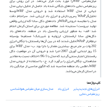
میان‌مقیاس WRFرا مورد بحث قرار می‌دهد. در این روش برای
ریزمقیاس نمایی داده‌های بایگانی شده باد حاصل از تحلیل نهایی مدل
جهانی، از مدل WRF استفاده شد و خروجی مدل WRFتوسط
تحلیل‌گرWAsP پس‌پردازش و انرژی باد ارزیابی شد. سرانجام دقت
مدل با مقایسه خروجیWAsPاز داده‌های دکل سانا (که ارزیابی واقعی
تولید نیروست) سنجیده شد. مطالعه موردی برای استان کرمان انجام
شد؛ الف- به منظور ارزیابی پتانسیل باد در منطقه، داده‌های باد
دکل‌های سانا (رفسنجان، ارزوئیه و شهربابک) مستقیما بوسیله
نرم‌افزار WAsPتحلیل شدند که در بین آن‌ها رفسنجان با چگالی انرژی
202 وات بر متر مربع، بیشترین مقدار را دارا بود. ب- مدل WRF برای
15 روز ابتدایی آوریل 2007 اجرا شد و خروجی آن در موقعیت دکل
رفسنجان اعتبارسنجی گردید که مدل با 96/1% اختلاف نسبت به مقادیر
مشاهداتی، چگالی انرژی را برآورد کرد. ج- با استفاده از خروجی مدل
WRF
،
اطلس باد منطقه محاسبه شد که الگوی مناسبی از میانگین باد
در استان کرمان می‌باشد.
کلیدواژه‌ها
انرژی‌های تجدیدپذیر
انرژی باد
مدل‌سازی میان مقیاس هواشناسی
ریزمقیاس نمایی