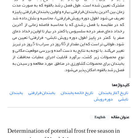
مشترک تعیین شده است. طول فصل رشد بالقوه که به صورت مدت
زمان بین آخرین یخبندان فرارفتی بهاره و اولین یخبندان فرارفتی پاییزه
تعریف می شود (طول دوره رویش فرارفتی)، محاسبه و نشان داده شد
که در مقایسه با فصل رشدی که با محاسبه فاصله زمانی از آخرین
رخداد دمای صفر درجه سلسیوس یا کمتر در بهار تا اولین رخداد دمای
صفر یا کمتر در پاییز (طول دوره رویش تابشی- فرارفتی) تعیین می
شود، طولانی تر است که این مقدار از 65 روز در سراب تا 5 روز در تبریز
تغییر می‌کند. با توجه به نتایج به دست آمده و بررسی موقعیت مکانی و
نوع محصولات زیر کشت، برآورد قابلیت اجرای عملیات محافظت از
یخبندان برای محصولات کشاورزی در مناطق مورد مطالعه و رسیدن به
فصل رشد بالقوه، امکان پذیر می‌شود.
کلیدواژه‌ها
تاریخ آغاز یخبندان
تاریخ خاتمه یخبندان
یخبندان فرارفتی
یخبندان
تابشی
دوره رویش
عنوان مقاله
English
Determination of potential frost free season in