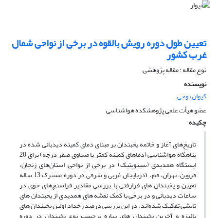
تعیین طول دوره رویش بالقوه در برخی از نواحی شمال
غرب کشور
نوع مقاله : مقاله پژوهشی
نویسنده
کیوان نوحی
عضو هیأت علمی پژوهشکده هواشناسی
چکیده
تاریخ‌های آغاز و خاتمه یخبندان بر مبنای دمای کمینه دیدبانی شده در
پناهگاه هواشناسی (دماهای کمینه کمتر یا مساوی صفر درجه) برای 20
ایستگاه همدیدی (سینوپتیک) در برخی از نواحی استان‌های زنجان،
قزوین، تهران، قم، آذربایجان غربی و شرقی در دوره مشترک 13 ساله
تعیین و یخبندان های فرارفتی با بررسی مقادیر فراسنج‌های جوی در
ساعات دیدبانی و در برخی با کمک نقشه های همدیدی از یخبندان های
تابشی تفکیک شده‌اند. در این بررسی درصد رخداد اولین یخبندان های
پائیزه و آخرین یخبندان های بهاره برحسب نوع یخبندان در دوره