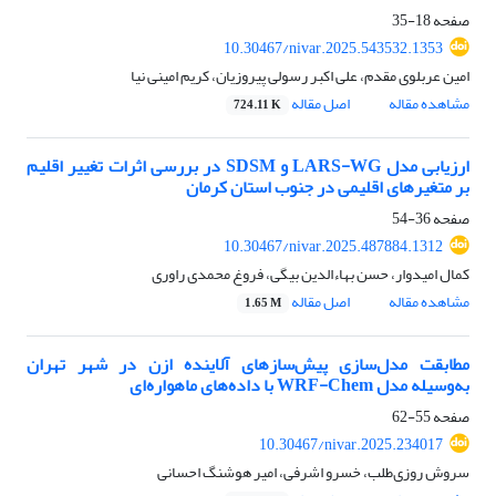
صفحه
18-35
10.30467/nivar.2025.543532.1353
امین عربلوی مقدم، علی اکبر رسولی پیروزیان، کریم امینی نیا
مشاهده مقاله
اصل مقاله
724.11 K
ارزیابی مدل LARS-WG و SDSM در بررسی اثرات تغییر اقلیم
بر متغیرهای اقلیمی در جنوب استان کرمان
صفحه
36-54
10.30467/nivar.2025.487884.1312
کمال امیدوار، حسن بهاءالدین بیگی، فروغ محمدی راوری
مشاهده مقاله
اصل مقاله
1.65 M
مطابقت مدل‌سازی پیش‌سازهای آلاینده ازن در شهر تهران
به‌وسیله مدل WRF-Chem با داده‌های ماهواره‌ای
صفحه
55-62
10.30467/nivar.2025.234017
سروش روزی‌طلب، خسرو اشرفی، امیر هوشنگ احسانی