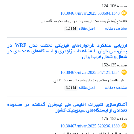
صفحه
106-124
10.30467/nivar.2025.538684.1348
فائقه پژوهش، محمدعلی نصراصفهانی، احمدرضا قاسمی
مشاهده مقاله
اصل مقاله
1.01 M
ارزیابی عملکرد طرحواره‌های فیزیکی مختلف مدل WRF در
پیش‌بینی بارش با مشاهدات ژئودزی و ایستگاه‌های همدیدی در
شمال و شمال غرب ایران
صفحه
125-152
10.30467/nivar.2025.547121.1354
آرش طایفه رستمی، یزدان عامریان، مجید آزادی
مشاهده مقاله
اصل مقاله
3.21 M
آشکارسازی تغییرات اقلیمی طی نیم‌قرن گذشته در محدوده
تعدادی از ایستگاه‌های سینوپتیک کشور
صفحه
153-175
10.30467/nivar.2025.529236.1339
مریم نظری، ابوالفضل مساعدی، محمد قبائی سوق