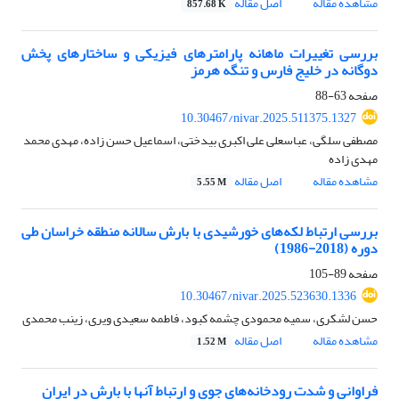
مشاهده مقاله
اصل مقاله
857.68 K
بررسی تغییرات ماهانه پارامترهای فیزیکی و ساختارهای پخش
دوگانه در خلیج فارس و تنگه هرمز
صفحه
63-88
10.30467/nivar.2025.511375.1327
مصطفی سلگی، عباسعلی علی اکبری بیدختی، اسماعیل حسن زاده، مهدی محمد
مهدی زاده
مشاهده مقاله
اصل مقاله
5.55 M
بررسی ارتباط لکه‌های خورشیدی با بارش سالانه منطقه خراسان طی
دوره (2018-1986)
صفحه
89-105
10.30467/nivar.2025.523630.1336
حسن لشکری، سمیه محمودی چشمه کبود، فاطمه سعیدی ویری، زینب محمدی
مشاهده مقاله
اصل مقاله
1.52 M
فراوانی و شدت رودخانه‌های جوی و ارتباط آنها با بارش در ایران