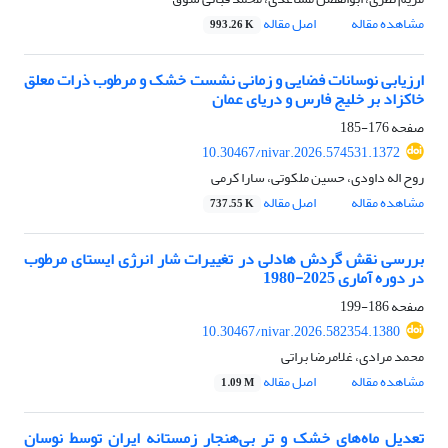
مشاهده مقاله
اصل مقاله
993.26 K
ارزیابی نوسانات فضایی و زمانی نشست خشک و مرطوب ذرات معلق
خاکزاد بر خلیج فارس و دریای عمان
صفحه
176-185
10.30467/nivar.2026.574531.1372
روح اله داودی، حسین ملکوتی، سارا کرمی
مشاهده مقاله
اصل مقاله
737.55 K
بررسی نقش گردش هادلی در تغییرات شار انرژی ایستای مرطوب
در دوره آماری 2025-1980
صفحه
186-199
10.30467/nivar.2026.582354.1380
محمد مرادی، غلامرضا براتی
مشاهده مقاله
اصل مقاله
1.09 M
تعدیل ماه‌های خشک و تر بی‌هنجار زمستانه ایران توسط نوسان