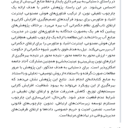
در راستای دستیابی به بهره‌برداری پایدار و حفظ منابع آبی بیش از پیش
احساس می‌شود. در این راستا، پژوهش حاضر با هدف ارائه یک
چارچوب تلفیقی نوین، از ترکیب فناوری‌های هوش مصنوعی، اینترنت
اشیاء و متاورس برای بهبود فرآیندهای تصمیم‌گیری، افزایش کارایی و
ارتقای تاب‌آوری نظام حکمرانی آب بهره می‌برد. برخلاف پژوهش‌های
پیشین که هر یک به‌صورت جداگانه به فناوری‌های نوین در مدیریت
منابع آب پرداخته‌اند، این مطالعه با ارائه یک چارچوب تلفیقی، هم‌افزایی
میان هوش مصنوعی، اینترنت اشیاء و متاورس را برای ارتقای حکمرانی
آب بررسی می‌کند. نیل به هدف فوق با تغییر شیوه حکمرانی از حکومت
محور- ارزش محور به جامعه محور- نتیجه محور در نتیجه بهره‌گیری از
ابزارهای نوین پیش‌بینی و عینیت‌بخشی و همچنین مشارکت آحاد جامعه
امکان‌پذیر است. برای دستیابی به هدف مذکور، این پژوهش با مرور
مطالعات صورت گرفته و با استفاده از روش توصیفی- تحلیلی و با استناد
به منابع کتابخانه‌ای انجام شد. نتایج این پژوهش نشان می‌دهد که
بهره‌گیری از این رویکرد می‌تواند به بهبود شفافیت، افزایش کارایی
سیستم‌های توزیع، کاهش هدررفت منابع و ارتقای توان تطبیقی در
شرایط عدم قطعیت منجر شود. بااین‌حال، اجرایی‌سازی این چارچوب
مستلزم توسعه زیرساخت‌های ارتباطی، تدوین چارچوب‌های قانونی
مناسب، تضمین امنیت و حریم خصوصی داده‌ها و ارتقای ظرفیت‌های
مدیریتی و فنی در نهادهای مرتبط است.