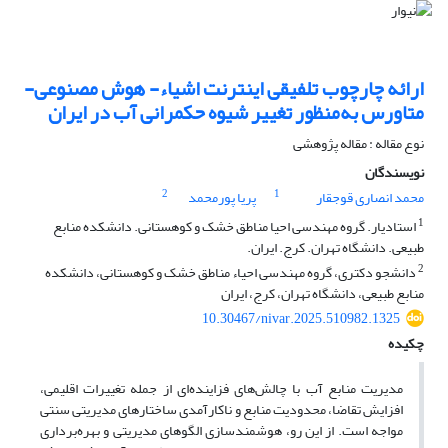
ارائه چارچوب تلفیقی اینترنت اشیاء- هوش مصنوعی-
متاورس به‌منظور تغییر شیوه حکمرانی آب در ایران
نوع مقاله : مقاله پژوهشی
نویسندگان
2
1
محمد انصاری قوجقار
پریا پورمحمد
1
استادیار. گروه مهندسی احیا مناطق خشک و کوهستانی. دانشکده منابع
طبیعی. دانشگاه تهران. کرج. ایران.
2
دانشجو دکتری، گروه مهندسی احیاء مناطق خشک و کوهستانی، دانشکده
منابع طبیعی، دانشگاه تهران، کرج، ایران
10.30467/nivar.2025.510982.1325
چکیده
مدیریت منابع آب با چالش‌های فزاینده‌ای از جمله تغییرات اقلیمی،
افزایش تقاضا، محدودیت منابع و ناکارآمدی ساختارهای مدیریتی سنتی
مواجه است. از این رو، هوشمندسازی الگوهای مدیریتی و بهره‌برداری