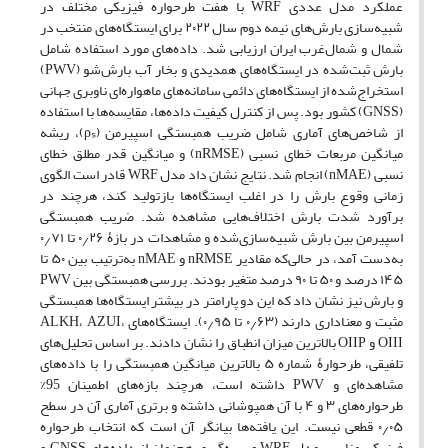
عملکرد مدل عددی WRF با هفت طرحواره فیزیکی مختلف در
شبیه‌سازی بارش‌های نیمه دوم سال ۲۰۲۲ برای ایستگاه‌های منتخب در
شمال و شمال‌غرب ایران ارزیابی شد. داده‌های مورد استفاده شامل
بارش ثبت‌شده در ایستگاه‌های همدیدی و بخار آب بارش‌شو (PWV)
استخراج‌شده از ایستگاه‌های دائمی سامانه‌های ماهواره‌ای ناوبری جهانی
(GNSS) کشور بود. پس از کنترل کیفیت داده‌ها، مقایسه‌ها با استفاده
از شاخص‌های آماری شامل ضریب همبستگی اسپیرمن (ρₛ)، ریشه
میانگین مربعات خطای نسبی (nRMSE) و میانگین قدر مطلق خطای
نسبی (nMAE) انجام شد. نتایج نشان داد مدل WRF قادر است الگوی
زمانی وقوع بارش را در اغلب ایستگاه‌ها بازتولید کند، هرچند در
برآورد شدت بارش اختلاف‌هایی مشاهده شد. ضریب همبستگی
اسپیرمن بین بارش شبیه‌سازی‌شده و مشاهدات در بازۀ ۰٫۲۶ تا ۰٫۷۱
به‌دست آمد، در حالی‌که مقادیر nRMSE و nMAE به‌ترتیب بین ۵۰ تا
۱۴۵ درصد و ۵۰ تا ۹۰ درصد متغیر بودند. بررسی همبستگی بین PWV
و بارش نیز نشان داد که این دو پارامتر در بیشتر ایستگاه‌ها همبستگی
مثبت و معناداری دارند (۰٫۶۳ تا ۰٫۹۵). ایستگاه‌های ALKH، AZUI،
OIII و OIIP بالاترین میزان انطباق را نشان دادند. بر اساس تحلیل‌های
تلفیقی، طرحوارۀ شماره ۵ بالاترین میانگین همبستگی را با داده‌های
مشاهده‌ای و PWV داشته است، هرچند بازه‌های اطمینان 95%
طرحواره‌های ۳ و ۴ با آن همپوشانی داشته و برتری آماری آن در سطح
۰٫۰۵ قطعی نیست. این یافته‌ها بیانگر آن است که انتخاب طرحواره
فیزیکی مناسب مدل WRF و بهره‌گیری هم‌زمان از داده‌های GNSS و