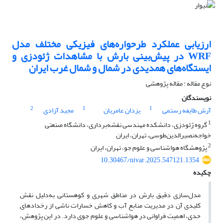
ارزیابی عملکرد طرحواره‌های فیزیکی مختلف مدل
WRF در پیش‌بینی بارش با مشاهدات ژئودزی و
ایستگاه‌های همدیدی در شمال و شمال غرب ایران
نوع مقاله : مقاله پژوهشی
نویسندگان
2
1
1
آرش طایفه رستمی
یزدان عامریان
مجید آزادی
1
گروه ژئودزی، دانشکده مهندسی نقشه‌برداری، دانشگاه صنعتی
خواجه‌نصیرالدین‌طوسی، تهران، ایران
2
پژوهشگاه هواشناسی و علوم جو، تهران، ایران
10.30467/nivar.2025.547121.1354
چکیده
مدل‌سازی دقیق بارش در مناطق شهری و کوهستانی به‌دلیل نقش
کلیدی آن در مدیریت منابع آب و کاهش خسارات ناشی از رخدادهای
حدی، اهمیت فراوانی در هواشناسی و علوم جوی دارد. در این پژوهش،