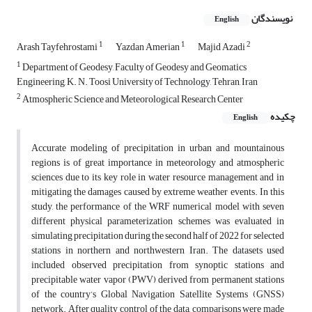
نویسندگان
English
1
1
2
Arash Tayfehrostami
Yazdan Amerian
Majid Azadi
1
Department of Geodesy, Faculty of Geodesy and Geomatics
Engineering, K. N. Toosi University of Technology, Tehran, Iran
2
Atmospheric Science and Meteorological Research Center
چکیده
English
Accurate modeling of precipitation in urban and mountainous
regions is of great importance in meteorology and atmospheric
sciences due to its key role in water resource management and in
mitigating the damages caused by extreme weather events. In this
study, the performance of the WRF numerical model with seven
different physical parameterization schemes was evaluated in
simulating precipitation during the second half of 2022 for selected
stations in northern and northwestern Iran. The datasets used
included observed precipitation from synoptic stations and
precipitable water vapor (PWV) derived from permanent stations
of the country’s Global Navigation Satellite Systems (GNSS)
network. After quality control of the data, comparisons were made