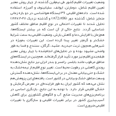
وضعیت تغییرات اقلیم کشور طی نیم‌قرن گذشته، از چهار روش معتبر
تعیین اقلیم شامل، دومارتن، ایوانف، سلیانینوف و آمبرژه، استفاده
شده است. داده‌های اقلیمی ۳۶ ایستگاه هواشناسی در دو بازه زمانی
متمایز شامل: گذشته دور (۱۹96–۱۹72) و گذشته نزدیک (۲۰۲۱–۱۹۹۷)
تحلیل شدند تا تغییرات احتمالی در نوع اقلیم مناطق مختلف کشور
شناسایی گردد. نتایج حاکی از آن است که در بیشتر ایستگاه‌ها،
هم‌زمان با افزایش دما و کاهش بارش، وضعیت اقلیمی به سمت شرایط
خشک‌تر و گرم‌تر تغییر پیدا کرده است. این تغییرات به‌ویژه در
شهرهایی همچون تربت حیدریه، مشهد، گرگان، سنندج و فسا به طور
واضحی مشهود بوده و در تحلیل‌های انجام‌شده با چهار روش معتبر
طبقه‌بندی اقلیم نیز مورد تأیید قرار گرفته‌اند. هم‌چنین در ایستگاه‌های
مناطق مرطوب مانند بابلسر، رامسر و بندر انزلی نیز نتایج نشان‌دهنده
روندی کاهشی در رطوبت محیط است. تغییر نوع اقلیم از نیمه‌خشک به
خشک و حتی بیابانی معتدل در برخی ایستگاه‌ها، نشان‌دهنده گسترش
وسعت مناطق خشک و بیابانی در کشور است. یافته‌های این پزوهش هم
نشان می‌دهد که کشور ایران به طور فزاینده‌ای در معرض گرمایش و
خشکی اقلیمی قرار دارد. با توجه به این نتایج، بازنگری اساسی در
برنامه‌ریزی‌های مدیریت منابع آب و الگوهای کشاورزی برای کاهش
آسیب‌پذیری کشور در برابر تغییرات اقلیمی و سازگاری با تغییرات
اقلیمی ضروری است.