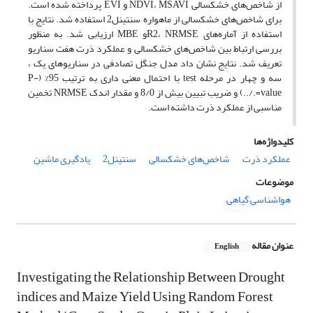
از شاخص‌های خشکسالی NDVI، MSAVI و EVI پرداخته شده است.
برای شاخص‌های خشکسالی از ماهواره سنتینل2 استفاده شد. نتایج با
استفاده از آماره‌های R2، NRMSEو MBE ارزیابی شد. به منظور
بررسی ارتباط بین شاخص‌های خشکسالی و عملکرد ذرت هفت سناریو
تعریف شد. نتایج نشان داد مدل جنگل تصادفی در سناریوهای یک ،
سه و چهار در مرحله test با احتمال معنی داری به ترتیب 95% (P-
value=./..) و ضریب تبیین بیش از 8/0 و مقدار اندک NRMSE تخمین
مناسبی از عملکرد ذرت داشته است.
کلیدواژه‌ها
عملکرد ذرت
شاخص‌های خشکسالی
سنتینل2
یادگیری ماشین
موضوعات
هواشناسی گیاهی
عنوان مقاله
English
Investigating the Relationship Between Drought
indices and Maize Yield Using Random Forest