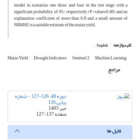
model in scenarios one, three, and four in the test stage with a
significant probability of 95% respectively (P-value=0.00) and an
explanation coefficient of more than 0.8 and a small amount of
NRMSE is a suitable estimate of the maize yield.
کلیدواژه‌ها
English
Maize Yield
Drought Indicators
Sentinel 2
Machine Learning
مراجع
دوره 48، 126-127 - شماره
پیاپی 126
مهر 1403
صفحه
127-137
فایل ها