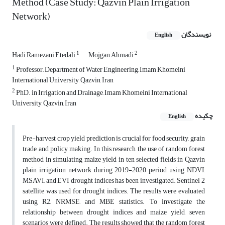
Method (Case Study: Qazvin Plain Irrigation
Network)
نویسندگان
English
1
2
Hadi Ramezani Etedali
Mojgan Ahmadi
1
Professor,, Department of Water Engineering, Imam Khomeini
International University, Qazvin, Iran
2
PhD. in Irrigation and Drainage, Imam Khomeini International
University, Qazvin, Iran
چکیده
English
Pre-harvest crop yield prediction is crucial for food security, grain
trade, and policy making. In this research, the use of random forest
method in simulating maize yield in ten selected fields in Qazvin
plain irrigation network during 2019-2020 period using NDVI,
MSAVI, and EVI drought indices has been investigated. Sentinel 2
satellite was used for drought indices. The results were evaluated
using R2, NRMSE, and MBE statistics. To investigate the
relationship between drought indices and maize yield, seven
scenarios were defined. The results showed that the random forest