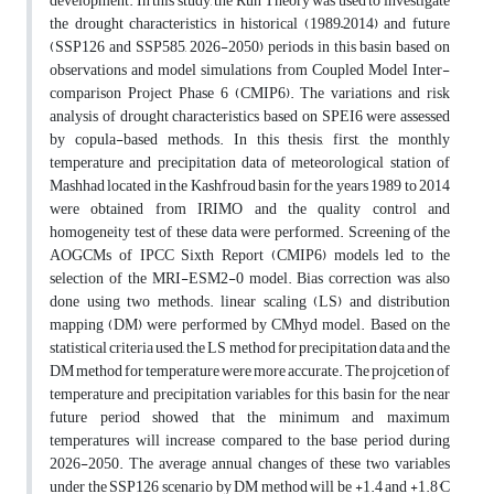
development. In this study, the Run Theory was used to investigate
the drought characteristics in historical (1989–2014) and future
(SSP126 and SSP585, 2026-2050) periods in this basin based on
observations and model simulations from Coupled Model Inter-
comparison Project Phase 6 (CMIP6). The variations and risk
analysis of drought characteristics based on SPEI6 were assessed
by copula-based methods. In this thesis, first, the monthly
temperature and precipitation data of meteorological station of
Mashhad located in the Kashfroud basin for the years 1989 to 2014
were obtained from IRIMO and the quality control and
homogeneity test of these data were performed. Screening of the
AOGCMs of IPCC Sixth Report (CMIP6) models led to the
selection of the MRI-ESM2-0 model. Bias correction was also
done using two methods. linear scaling (LS) and distribution
mapping (DM) were performed by CMhyd model. Based on the
statistical criteria used, the LS method for precipitation data and the
DM method for temperature were more accurate. The projcetion of
temperature and precipitation variables for this basin for the near
future period showed that the minimum and maximum
temperatures will increase compared to the base period during
2026-2050. The average annual changes of these two variables
under the SSP126 scenario by DM method will be +1.4 and +1.8°C