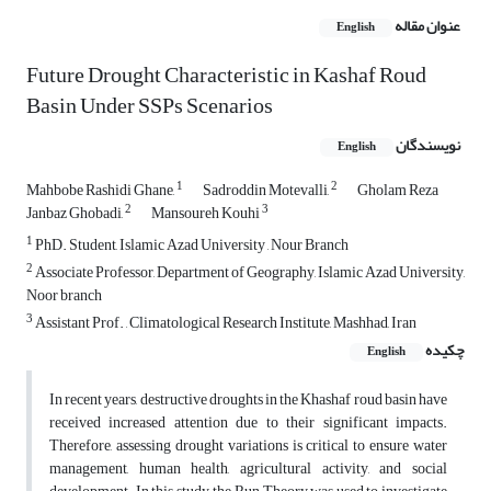
عنوان مقاله
English
Future Drought Characteristic in Kashaf Roud
Basin Under SSPs Scenarios
نویسندگان
English
1
2
Mahbobe Rashidi Ghane,
Sadroddin Motevalli,
Gholam Reza
2
3
Janbaz Ghobadi,
Mansoureh Kouhi
1
PhD. Student, Islamic Azad University , Nour Branch
2
Associate Professor, Department of Geography, Islamic Azad University,
Noor branch
3
Assistant Prof. , Climatological Research Institute, Mashhad, Iran
چکیده
English
In recent years, destructive droughts in the Khashaf roud basin have
received increased attention due to their significant impacts.
Therefore, assessing drought variations is critical to ensure water
management, human health, agricultural activity, and social