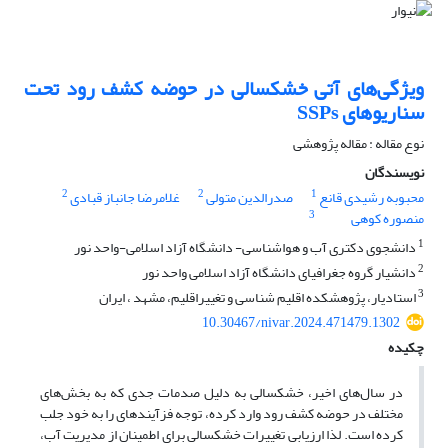
ویژگی‌های آتی خشکسالی در حوضه کشف رود تحت
سناریوهای SSPs
نوع مقاله : مقاله پژوهشی
نویسندگان
2
2
1
محبوبه رشیدی قانع
صدرالدین متولی
غلامرضا جانباز قبادی
3
منصوره کوهی
1
دانشجوی دکتری آب و هواشناسی- دانشگاه آزاد اسلامی-واحد نور
2
دانشیار گروه جغرافیای دانشگاه آزاد اسلامی واحد نور
3
استادیار، پژوهشکده اقلیم شناسی و تغییراقلیم، مشهد ، ایران
10.30467/nivar.2024.471479.1302
چکیده
در سال‌های اخیر، خشکسالی به دلیل صدمات جدی که به بخش‌های
مختلف در حوضه کشف رود وارد کرده، توجه فزآینده‎ای را به خود جلب
کرده است. لذا ارزیابی تغییرات خشکسالی برای اطمینان از مدیریت آب،