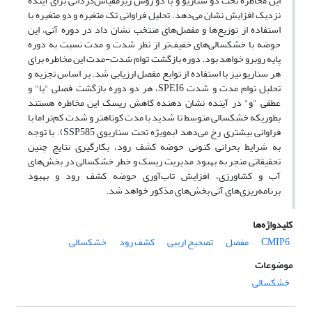
این مخاطره تحت دو سناریو و با دو روش ریزمقیاس‌گردانی برای آینده
نزدیک افزایش نشان می‌دهد. تحلیل فراوانی تک متغیره و دو متغیره با
استفاده از توزیع‌ها و مفصل‌های منتخب نشان داد در دوره آتی، این
حوضه با خشکسالی‌های خفیف‌تر از نظر شدت و مدت نسبت به دوره
پایه روبرو خواهد بود. دوره بازگشت توام شدت-مدت این مخاطره برای
هر سناریو نیز با استفاده از توابع مفصل ارزیابی شد. بر اساس تجزیه و
تحلیل توام مدت و شدت SPEI6، هر دو دوره بازگشت فصلی "یا" و
عطفی "و" در آینده نشان دهنده کاهش ریسک این مخاطره هستند
بطوریکه خشکسالی متوسط تا شدید با مدت کوتا‌هتر و شدت کم‌تر اما با
فراوانی بیشتری رخ می‌دهد (به‌ویژه تحت سناریوی SSP585). با توجه
به شرایط بحرانی کنونی حوضه کشف رود، بکارگیری نتایج چنین
تحقیقاتی منجر به بهبود مدیریت ریسک و خطر خشکسالی در بخش‌های
آب و کشاورزی، افزایش تاب‌آوری حوضه کشف رود و بهبود
برنامه‌ریزی‌های آتی بخش‌های مذکور خواهد شد.
کلیدواژه‌ها
CMIP6
مفصل
تصحیح اریبی
کشف رود
خشکسالی
موضوعات
خشکسالی