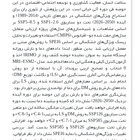
سلامت انسان، فعالیت کشاورزی و توسعه اجتماعی-اقتصادی در این
حوضه طی دوره آتی حیاتی است. در این پژوهش، از تئوری ران برای
استخراج ویژگی‌های خشکسالی در دوره‌های تاریخی (2014-1989) و
آینده (2050-2026) تحت دو سناریوی SSP1-2.6 و SSP5-8.5 بر
اساس مشاهدات و شبیه‌سازی‌های مدل‌های پروژه ارزیابی متقابل
مدل‌های جفت شده جو- اقیانوس (CMIP6) استفاده و تغییرات و تحلیل
ریسک ویژگی‌های خشکسالی بر اساس SPEI6 با روش‌های مبتنی بر
مفصل ارزیابی شد. بدین منظور، ابتدا داده‌های دما و بارش روزانه
ایستگاه مشهد به عنوان نماینده حوضه کشف رود از IRIMO اخذ و
آزمون کنترل کیفی و همگنی این داده‌ها انجام شد. مدل MRI-ESM2-
0 انتخاب و تصحیح اریبی برونداد آن با استفاده از دو روش
ریزمقیاس‌گردانی آماری نسبت‌گیری خطی (LS) و نگاشت توزیع (DM)
انجام شد. بر اساس معیارهای آماری استفاده شده، روش LS برای
داده‌های بارش و روش DM برای دما از توانمندی بهتری برخوردار بود.
پیش‌نگری متغیرهای دما و بارش برای این حوضه برای دوره آینده
نزدیک (2050-2026) نشان داد که کمینه و بیشینه دما نسبت به دوره
پایه افزایش خواهد یافت. میزان تغییرات میانگین سالانه این دو متغیر
تحت سناریوی SSP126 به روش DM و LS به ترتیبᵒC 4/1+ وᵒC 8/1+ و
تحت سناریوی SSP585 به میزان ᵒC 7/1+ و ᵒC2+ خواهد بود. افزایش
بارش تحت سناریوهای SSP126 و SSP585 بدست آمد. بررسی
تغییرات ویژگی‌های خشکسالی با نمایه SPEI6 نشان داد از نظر فراوانی،