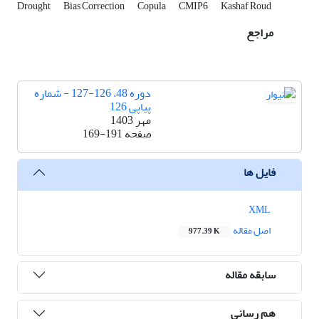
Drought
Bias Correction
Copula
CMIP6
Kashaf Roud
مراجع
دوره 48، 126-127 - شماره
پیاپی 126
مهر 1403
صفحه
169-191
فایل ها
XML
اصل مقاله
977.39 K
سابقه مقاله
هم رسانی