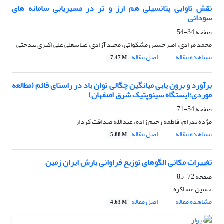
نقش تاوایی پتانسیلی هم ارز و تر در مسیریابی سامانه های
سودانی
صفحه
34-54
محمد مرادی، امیرحسین مشکواتی، مجید آزادی، عباسعلی علی اکبری بیدختی
مشاهده مقاله
اصل مقاله
7.47 M
برآورد و برون یابی میانگین چگالی توان باد در راستای قائم (مطالعه
موردی:ایستگاه سینوپتیک شرق اصفهان)
صفحه
54-71
مژده پدرام، فاطمه رحیم زاده، عبدالله صداقت کردار
مشاهده مقاله
اصل مقاله
5.88 M
تغییرات مکانی الگوهای توزیع فراوانی بارش ایران زمین
صفحه
72-85
حسین عساکره
مشاهده مقاله
اصل مقاله
4.63 M