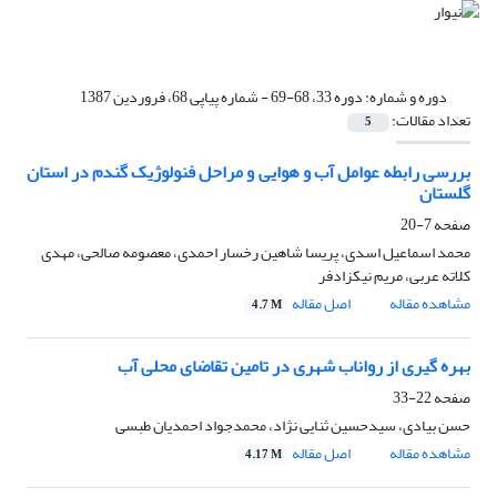
دوره و شماره:
دوره 33، 68-69 - شماره پیاپی 68، فروردین 1387
تعداد مقالات:
5
بررسی رابطه عوامل آب و هوایی و مراحل فنولوژیک گندم در استان
گلستان
صفحه
7-20
محمد اسماعیل اسدی، پریسا شاهین رخسار احمدی، معصومه صالحی، مهدی
کلاته عربی، مریم نیکزادفر
مشاهده مقاله
اصل مقاله
4.7 M
بهره گیری از رواناب شهری در تامین تقاضای محلی آب
صفحه
22-33
حسن بیادی، سیدحسین ثنایی نژاد، محمدجواد احمدیان طبسی
مشاهده مقاله
اصل مقاله
4.17 M