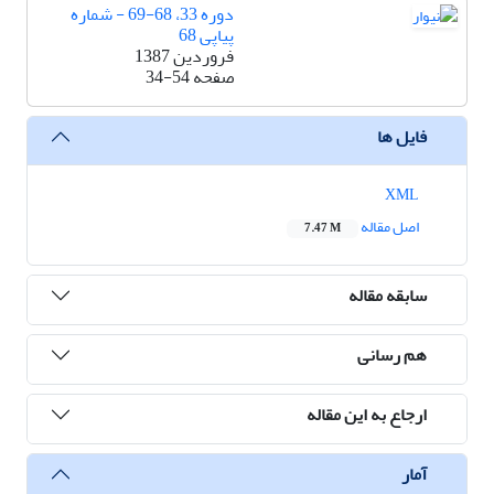
دوره 33، 68-69 - شماره
پیاپی 68
فروردین 1387
صفحه
34-54
فایل ها
XML
اصل مقاله
7.47 M
سابقه مقاله
هم رسانی
ارجاع به این مقاله
آمار