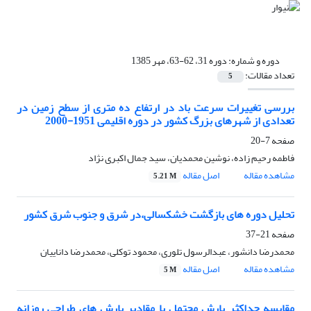
دوره و شماره:
دوره 31، 62-63، مهر 1385
تعداد مقالات:
5
بررسی تغییرات سرعت باد در ارتفاع ده متری از سطح زمین در
تعدادی از شهرهای بزرگ کشور در دوره اقلیمی 1951-2000
صفحه
7-20
فاطمه رحیم زاده، نوشین محمدیان، سید جمال اکبری نژاد
مشاهده مقاله
اصل مقاله
5.21 M
تحلیل دوره های بازگشت خشکسالی،در شرق و جنوب شرق کشور
صفحه
21-37
محمدرضا دانشور، عبدالرسول تلوری، محمود توکلی، محمدرضا داناییان
مشاهده مقاله
اصل مقاله
5 M
مقایسه حداکثر بارش محتمل با مقادیر بارش های طراحی روزانه