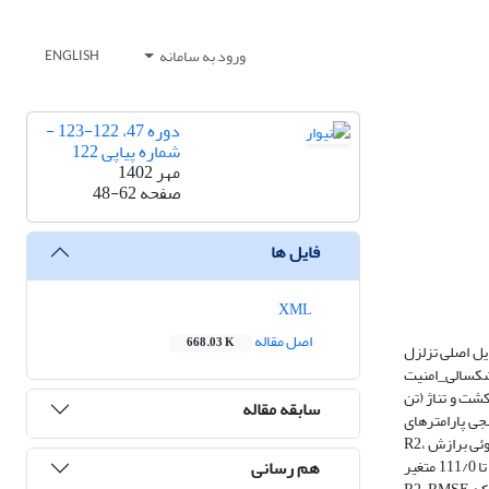
ورود به سامانه
ENGLISH
دوره 47، 122-123 -
شماره پیاپی 122
مهر 1402
صفحه
48-62
فایل ها
XML
اصل مقاله
668.03 K
یل اصلی تزلزل
خشکسالی_امنیت
چنین داده‌های مربوط به سطح زیرکشت و تناژ (تن
سابقه مقاله
 استفاده شد. برای بررسی ارتباط‌سنجی پارامترهای
خشکسالی_امنیت غذایی در استان البرز چهار روش Spearman، ANN، ANFIS و M5 مورد استفاده قرار گرفت. نتایج نشان داد در شهرستان طالقان و کرج معیارهای نکوئی برازش R2،
هم رسانی
RMSE و MAE روش‌های Spearman، ANN، ANFIS و M5 به ترتیب از 752/0 تا 736/0، 242/0 تا 217/0، 107/0 تا 114/0، 847/0 تا 837/0، 209/0 تا 253/0 و 107/0 تا 111/0 متغیر