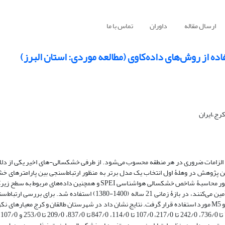
ارسال مقاله
داوران
تماس با ما
ده از روش‌های داده‌کاوی (مطالعه موردی: استان البرز)
کرج،ایران
 از الزامات ضروری در هر منطقه محسوب می‌شود. از طرفی خشکسالی-های اخیر یکی از دلا
این پژوهش در وهلۀ اول انتخاب یک مدل برتر به منظور ارتباط‌سنجی بین پارامترهای 
غذایی در استان البرز است. بدین جهت از داده‌های مربوط به بارش و دما به منظور محاسبۀ شاخص خشکسالی هواشناسی SPEI و هم
در هکتار) دو محصول استراتژیک گندم و جو که بیش از 43% غذای استان را تأمین می‌کنند، در بازۀ زمانی 21 ساله (1400-1380)