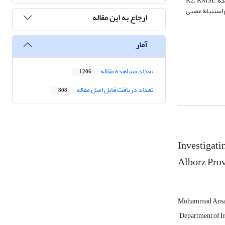
می‌باشد. همچنین در بین الگوریتم‌های استفاده شده، روش درخت تصمیم M5 بهترین مدل به منظور ارتباط‌سنجی بین متغیرهای خشکسالی و امنیت غذایی بود. به طوریکه R2، RMSE
ل درخت تصمیم، سیستم استنباط عصبی
ارجاع به این مقاله
آمار
تعداد مشاهده مقاله
1,206
تعداد دریافت فایل اصل مقاله
808
Investigati
Alborz Pro
Mohammad Ansar
, Department of I