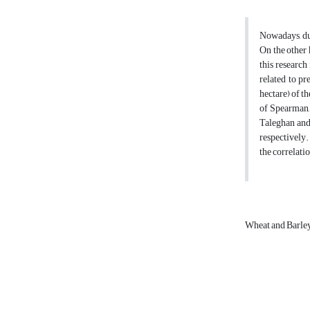
Nowadays, due
On the other 
this research
related to pr
hectare) of t
of Spearman,
Taleghan and
respectively.
the correlati
Wheat and Barle