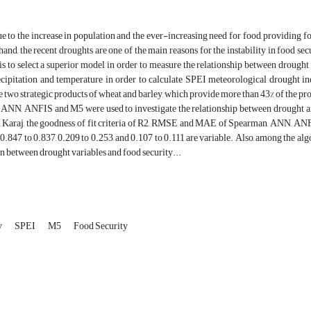
 to the increase in population and the ever-increasing need for food, providing fo
hand, the recent droughts are one of the main reasons for the instability in food se
 is to select a superior model in order to measure the relationship between drough
ecipitation and temperature in order to calculate SPEI meteorological drought inde
he two strategic products of wheat and barley, which provide more than 43% of the pr
 ANN, ANFIS and M5 were used to investigate the relationship between drought an
 Karaj, the goodness of fit criteria of R2, RMSE and MAE of Spearman, ANN, ANF
 0.847 to 0.837, 0.209 to 0.253, and 0.107 to 0.111 are variable. Also, among the a
on between drought variables and food security...
y
SPEI
M5
Food Security