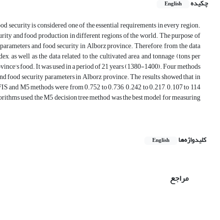
چکیده
English
od security is considered one of the essential requirements in every region.
curity and food production in different regions of the world. The purpose of
t parameters and food security in Alborz province. Therefore, from the data
x, as well as the data related to the cultivated area and tonnage (tons per
ovince's food. It was used in a period of 21 years (1380-1400). Four methods
d food security parameters in Alborz province. The results showed that in
IS and M5 methods were from 0.752 to 0.736, 0.242 to 0.217, 0.107 to 114
lgorithms used, the M5 decision tree method was the best model for measuring
کلیدواژه‌ها
English
مراجع