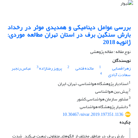
بررسی عوامل دینامیکی و همدیدی موثر در رخداد
بارش سنگین برف در استان تهران مطالعه موردی:
ژانویه 2018
نوع مقاله : مقاله پژوهشی
نویسندگان
3
2
1
زهرا قصابی
مائده فتحی
پرویز رضازاده
عباس رنجبر
4
سعادت آبادی
1
استادیار پژوهشگاه هواشناسی، تهران، ایران
2
پیش بین هواشناسی
3
مشاور سازمان هواشناسی کشور
4
دانشیار پژوهشگاه هواشناسی
10.30467/nivar.2019.197351.1136
چکیده
بارش برف در مناطق مختلف از الگوهای متفاوتی تبعیت می‌کند. شدت