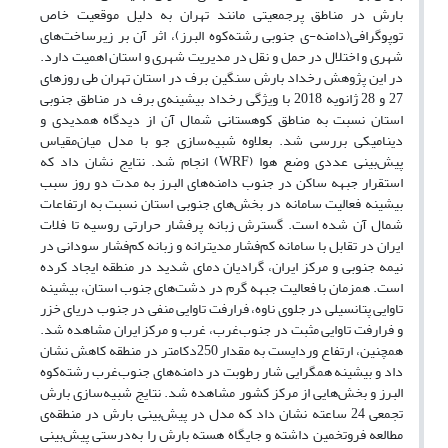
بارش در مناطق پرجمعیتی مانند تهران به دلیل موقعیت خاص
توپوگرافی(دامنه-ی جنوبی رشته‌کوه البرز)، اثر آن بر زیرساخت‌های
شهری و اختلال در حمل و نقل در مدیریت شهری و استان اهمیت دارد.
در این پژوهش رخداد بارش سنگین برف در استان تهران طی روزهای
27 و 28 ژانویه 2018 با ویژگی رخداد بیشینه‌ی برف در مناطق جنوبی
استان نسبت به مناطق کوهستانی شمال آن از دیدگاه همدیدی و
دینامیکی بررسی شد. بعلاوه شبیه‌سازی جو با مدل میان‌مقیاس
پیش‌بینی عددی وضع هوا (WRF) انجام شد. نتایج نشان داد که
استقرار جبهه ساکن در جنوب دامنه‌های البرز به مدت دو روز سبب
بیشینه فعالیت سامانه در بخش‌های جنوبی استان نسبت به ارتفاعات
شمال آن شده است. گسترش زبانه پرفشار حرارتی روسیه تا فلات
ایران در تقابل با سامانه کم‌فشار مدیترانه و زبانه کم‌فشار سودانی در
نیمه جنوبی و مرکز ایران، گرادیان دمای شدید در منطقه ایجاد کرده
است. همزمان با فعالیت جبهه گرم در دشت‌های جنوب استان، بیشینه
تاوایی پتانسیلی در جلوی ناوه، فرارفت تاوایی منفی در جنوب دریای خزر
و فرارفت تاوایی مثبت در جنوب‌غرب، غرب و مرکز ایران مشاهده شد.
همچنین، ارتفاع وردایست به مقدار 250دکامتر در منطقه کاهش نشان
داد و بیشینه همگرایی شار رطوبت در دامنه‌های جنوب‌غرب رشته‌کوه
البرز و بخش‌هایی از مرکز کشور مشاهده شد. نتایج شبیه‌سازی بارش
تجمعی 24 ساعته نشان داد که مدل در پیش‌بینی بارش در منطقه‌ی
مطالعه فروتخمین داشته و جایگاه هسته بارش را به‌درستی پیش‌بینی