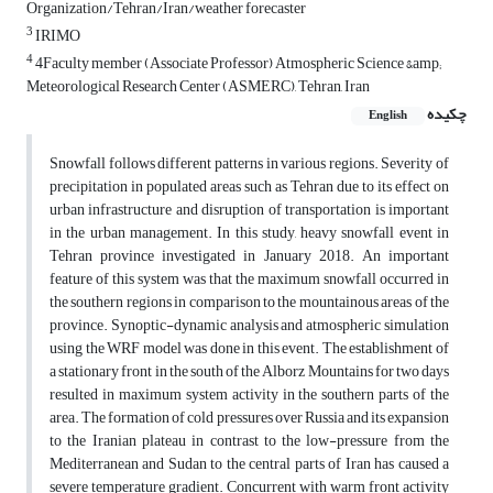
Organization/Tehran/Iran/weather forecaster
3
IRIMO
4
4Faculty member (Associate Professor) Atmospheric Science &amp;
Meteorological Research Center (ASMERC), Tehran, Iran
چکیده
English
Snowfall follows different patterns in various regions. Severity of
precipitation in populated areas such as Tehran due to its effect on
urban infrastructure and disruption of transportation is important
in the urban management. In this study, heavy snowfall event in
Tehran province investigated in January 2018. An important
feature of this system was that the maximum snowfall occurred in
the southern regions in comparison to the mountainous areas of the
province. Synoptic-dynamic analysis and atmospheric simulation
using the WRF model was done in this event. The establishment of
a stationary front in the south of the Alborz Mountains for two days
resulted in maximum system activity in the southern parts of the
area. The formation of cold pressures over Russia and its expansion
to the Iranian plateau in contrast to the low-pressure from the
Mediterranean and Sudan to the central parts of Iran has caused a
severe temperature gradient. Concurrent with warm front activity