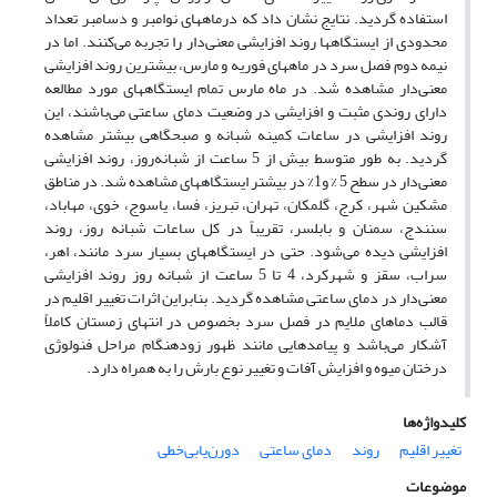
استفاده گردید. نتایج نشان داد که درماههای نوامبر و دسامبر تعداد
محدودی از ایستگاهها روند افزایشی معنی‌دار را تجربه می‌کنند. اما در
نیمه دوم فصل سرد در ماههای فوریه و مارس، بیشترین روند افزایشی
معنی‌دار مشاهده شد. در ماه مارس تمام ایستگاههای مورد مطالعه
دارای روندی مثبت و افزایشی در وضعیت دمای ساعتی می‌باشند، این
روند افزایشی در ساعات کمینه شبانه و صبحگاهی بیشتر مشاهده
گردید. به طور متوسط بیش از 5 ساعت از شبانه‌روز، روند افزایشی
معنی‌دار در سطح 5 % و1% در بیشتر ایستگاههای مشاهده شد. در مناطق
مشکین شهر، کرج، گلمکان، تهران، تبریز، فسا، یاسوج، خوی، مهاباد،
سنندج، سمنان و بابلسر، تقریباً در کل ساعات شبانه روز، روند
افزایشی دیده می‌شود. حتی در ایستگاههای بسیار سرد مانند، اهر،
سراب، سقز و شهرکرد، 4 تا 5 ساعت از شبانه روز روند افزایشی
معنی‌دار در دمای ساعتی مشاهده گردید. بنابراین اثرات تغییر اقلیم در
قالب دماهای ملایم در فصل سرد بخصوص در انتهای زمستان کاملاً
آشکار می‌باشد و پیامدهایی مانند ظهور زودهنگام مراحل فنولوژی
درختان میوه و افزایش آفات و تغییر نوع بارش را به همراه دارد.
کلیدواژه‌ها
تغییر اقلیم
روند
دمای ساعتی
دورن‌یابی‌خطی
موضوعات