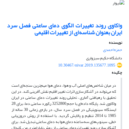
واکاوی روند تغییرات الگوی دمای ساعتی فصل سرد
ایران بعنوان شناسه‌ای از تغییرات اقلیمی
نویسنده
حمزه احمدی
دانشگاه حکیم سبزواری
10.30467/nivar.2019.135677.1095
چکیده
در میان شاخص‌های اصلی آب و هوا، دمای هوا مهم‌ترین سنجه‌ای است
که می‌تواند در آشکارسازی اثرات تغییر اقلیم نقش آفرینی کند. در این
تحقیق با رهیافتی آماری – تحلیلی روند تغییرات دمای ساعتی در ایران
واکاوی شد. پایگاه داده‌ای با حجم 3252800 رکورد ساعتی دما، برای 28
ایستگاه سینوپتیکی در فصل سرد سال، در بازه‌ی زمانی 30 ساله از
1985 تا 2014 تنظیم و پالایش گردید. با استفاده از روش درون‌یابی
خطی، سینوپ‌های سه‌ساعته دمای هوا به دمای ساعتی تبدیل شد. برای
آشکارسازی روند تغییرات دمای ساعتی، از روش ناپارامتری من – کندال