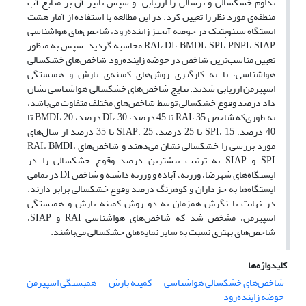
تداوم خشکسالی و ترسالی را ارزیابی و سپس تأثیر آن بر منابع آب
منطقه‌ی مورد نظر را تعیین کرد. در این مطالعه با استفاده از آمار هشت
ایستگاه سینوپتیک در حوضه آبخیز زاینده‌رود، شاخص‌های هواشناسی
RAI، DI، BMDI، SPI، PNPI، SIAP محاسبه گردید. سپس به منظور
تعیین مناسب‌ترین شاخص در حوضه زاینده‌رود شاخص‌های خشکسالی
هواشناسی، با به کارگیری روش‌های کمینه‌ی بارش و همبستگی
اسپیرمن ارزیابی شدند. نتایج شاخص‌های خشکسالی هواشناسی نشان
داد درصد وقوع خشکسالی توسط شاخص‌های مختلف متفاوت می‌باشد،
به طوری‌که شاخص RAI، 35 تا 45 درصد، DI، 30 درصد، BMDI، 20 تا
40 درصد، SPI، 15 تا 25 درصد، SIAP، 25 تا 35 درصد از سال‌های
مورد بررسی را خشکسالی نشان می‌دهند و شاخص‌های RAI، BMDI،
SPI و SIAP به ترتیب بیشترین درصد وقوع خشکسالی را در
ایستگاه‌های شهرضا، ورزنه، آباده و ورزنه داشته و شاخص DI در تمامی
ایستگاه‌ها به جز داران و کوهرنگ درصد وقوع خشکسالی برابر دارند.
در نهایت با نگرش همزمان به دو روش کمینه بارش و همبستگی
اسپیرمن، مشخص شد که شاخص‌های هواشناسی RAI و SIAP،
شاخص‌های بهتری نسبت به سایر نمایه‌های خشکسالی می‌باشند.
کلیدواژه‌ها
شاخص‌های خشکسالی هواشناسی
کمینه بارش
همبستگی اسپیرمن
حوضه زاینده‌رود