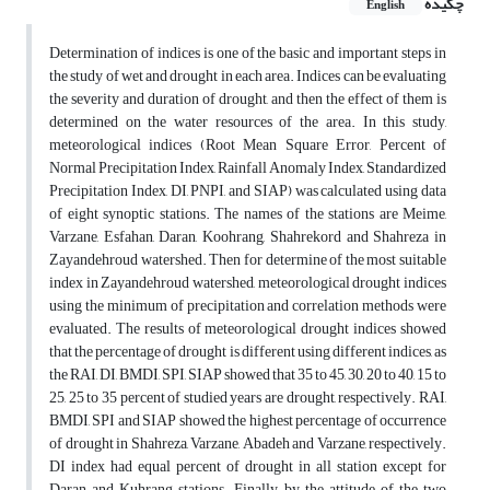
چکیده
English
Determination of indices is one of the basic and important steps in
the study of wet and drought in each area. Indices can be evaluating
the severity and duration of drought, and then the effect of them is
determined on the water resources of the area. In this study,
meteorological indices (Root Mean Square Error, Percent of
Normal Precipitation Index, Rainfall Anomaly Index, Standardized
Precipitation Index, DI, PNPI, and SIAP) was calculated using data
of eight synoptic stations. The names of the stations are Meime,
Varzane, Esfahan, Daran, Koohrang, Shahrekord and Shahreza in
Zayandehroud watershed. Then for determine of the most suitable
index in Zayandehroud watershed, meteorological drought indices
using the minimum of precipitation and correlation methods were
evaluated. The results of meteorological drought indices showed
that the percentage of drought is different using different indices, as
the RAI, DI, BMDI, SPI, SIAP showed that 35 to 45, 30, 20 to 40, 15 to
25, 25 to 35 percent of studied years are drought, respectively. RAI,
BMDI, SPI and SIAP showed the highest percentage of occurrence
of drought in Shahreza, Varzane, Abadeh and Varzane, respectively.
DI index had equal percent of drought in all station except for
Daran and Kuhrang stations. Finally, by the attitude of the two