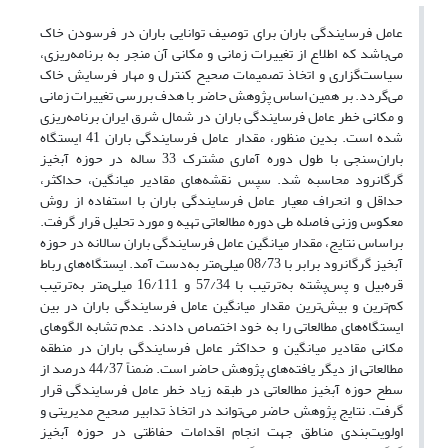
عامل فرسایندگی باران برای توصیف توانایی باران در فرسودن خاک
می‌باشد که اطلاع از تغییرات زمانی و مکانی آن منجر به برنامه‌ریزی،
سیاست‌گزاری و اتخاذ تصمیمات صحیح کنترل و مهار فرسایش خاک
می‌گردد. بر همین اساس پژوهش حاضر با هدف بررسی تغییرات زمانی
و مکانی خطر عامل فرسایندگی باران در شمال شرق ایران برنامه‌ریزی
شده است. بدین منظور، مقدار عامل فرسایندگی باران 41 ایستگاه
باران‌سنجی با طول دوره آماری مشترک 33 ساله در حوزه آبخیز
گرگانرود محاسبه شد. سپس نقشه‌های مقادیر میانگین، حداکثر،
حداقل و انحراف معیار عامل فرسایندگی باران با استفاده از روش
معکوس وزنی فاصله طی دوره مطالعاتی تهیه و مورد تحلیل قرار گرفت.
براساس نتایج، مقدار میانگین عامل فرسایندگی باران سالانه در حوزه
آبخیز گرگانرود برابر با 08/73 میلی‌متر به‌دست آمد. ایستگاه‌های رباط
قره‌بیل و پس‌پشته به‌ترتیب با 57/34 و 16/111 میلی‌متر به‌ترتیب
کم‌ترین و بیش‌ترین مقدار میانگین عامل فرسایندگی باران در بین
ایستگاه‌های مطالعاتی را به خود اختصاص دادند. عدم تشابه الگوهای
مکانی مقادیر میانگین و حداکثر عامل فرسایندگی باران در منطقه
مطالعاتی از دیگر یافته‌های پژوهش حاضر است. ضمناً 44/37 درصد از
سطح حوزه آبخیز مطالعاتی در طبقه زیاد خطر عامل فرسایندگی قرار
گرفت. نتایج پژوهش حاضر می‌تواند در اتخاذ تدابیر صحیح مدیریتی و
اولویت‌بندی مناطق جهت انجام اقدامات حفاظتی در حوزه آبخیز