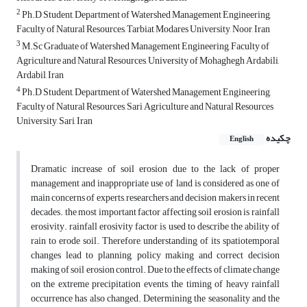
2
Ph.D Student, Department of Watershed Management Engineering,
Faculty of Natural Resources, Tarbiat Modares University, Noor, Iran
3
M.Sc Graduate of Watershed Management Engineering, Faculty of
Agriculture and Natural Resources, University of Mohaghegh Ardabili,
Ardabil, Iran
4
Ph.D Student, Department of Watershed Management Engineering,
Faculty of Natural Resources, Sari Agriculture and Natural Resources
University, Sari, Iran
چکیده
English
Dramatic increase of soil erosion due to the lack of proper
management and inappropriate use of land is considered as one of
main concerns of experts, researchers and decision makers in recent
decades. the most important factor affecting soil erosion is rainfall
erosivity. rainfall erosivity factor is used to describe the ability of
rain to erode soil. Therefore, understanding of its spatiotemporal
changes lead to planning, policy making and correct decision
making of soil erosion control. Due to the effects of climate change
on the extreme precipitation events, the timing of heavy rainfall
occurrence has also changed. Determining the seasonality and the