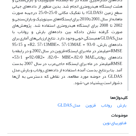
هشت ایستگاه هیدرومتری انجام شد. بدین منظور از داده‌های جهانی
سطح زمین (GLDAS) با تفکیک مکانی 25/0×25/0 درجهبه صورت
ماهانه از سال 2001 تا2010 برای ایستگاه‌های سینوپتیک و باران‌سنجی و
2002 تا 2008 برای ایستگاه هیدرومتری استفاده شد. پژوهش‌های
صورت گرفته نشان دادکه بین داده‌های بارش و رواناب با
مدلGLDAS همبستگی خوبی وجود دارد. نتایج ارزیابی‌های آماری برای
داده‌های بارش، 93/0 = R2، 57/13MBE=، 57/13MAE= و 95/15
RMSE=میلیمتر در ماه برای ایستگاه قزوین در سال 2002 و در رابطه با
داده‌های رواناب92/0R2= ،82/0- MBE=،82/0 MAE=و 53/1=
RMSEمیلیمتر در ماه برای ایستگاه حاجی‌عرب در سال 2007 بدست
آمد. بنا برنتایج بدست آمده، استفاده از داده‌های رواناب و بارش مدل
GLDAS در حوضه مورد مطالعه، در نقاطی که دسترسی به آن‌ها
دشوار است پیشنهاد می-شود.
کلیدواژه‌ها
بارش
رواناب
قزوین
مدل GLDAS
موضوعات
فناوریهای نوین