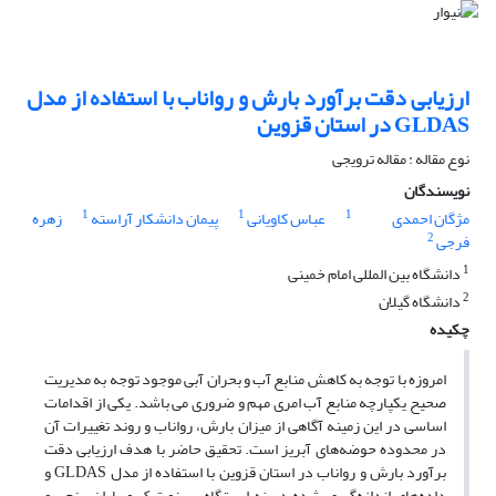
ارزیابی دقت برآورد بارش و رواناب با استفاده از مدل
GLDAS در استان قزوین
نوع مقاله : مقاله ترویجی
نویسندگان
1
1
1
مژگان احمدی
عباس کاویانی
پیمان دانشکار آراسته
زهره
2
فرجی
1
دانشگاه بین المللی امام خمینی
2
دانشگاه گیلان
چکیده
امروزه با توجه به کاهش منابع آب و بحران آبی موجود توجه به مدیریت
صحیح یکپارچه منابع آب امری مهم و ضروری می باشد. یکی از اقدامات
اساسی در این زمینه آگاهی از میزان بارش، رواناب و روند تغییرات آن
در محدوده حوضه‌های آبریز است. تحقیق حاضر با هدف ارزیابی دقت
برآورد بارش و رواناب در استان قزوین با استفاده از مدل GLDAS و
داده‌های اندازه‌گیری شده در نه ایستگاه‌ سینوپتیک و باران‌سنجی و