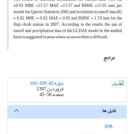
=0.93, MBE =13.57, MAE =13.57 and RMSE =15.95 mm per
month for Qazvin Station in 2002 and in relation to runoff data, R2
= 0.92, MBE =-0.82, MAE = 0.82 and RMSE = 1.53 mm for the
Haji-Arab station in 2007. According to the results, the use of
runoff and precipitation data of the GLDAS model in the studied
basin is suggested in areas where access to them is difficult.
مراجع
دوره 42، 100-101
فروردین 1397
صفحه
45-58
فایل ها
XML