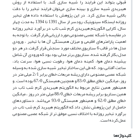
قبولی بتواند این فرایند را شبیه سازی کند. با استفاده از روش
هیبریدی شبیه سازی و بهینه سازی می‌توان فرایند تبخیر را با دقت
بالایی شبیه سازی کرد. در این پژوهش با استفاده داده های تبخیر
روزانه ایستگاه سینوپتیک رودسر از سال 1391 تا 1394 به مدت چهار
سال، کارایی الگوریتم هیبریدی کرم شب تاب در برآورد تبخیر روزانه
در مقایسه با شبکه عصبی مصنوعی مورد ارزیابی قرار گرفت. با توجه به
اهمیت پارامترهای اقلیمی و میزان همبستگی آن ها با تبخیر ، ورودی
مدل ها در قالب 6 سناریوی مختلف مورد سنجش قرار گرفت.در هر دو
مدل بکار گرفته شده، سناریوی برتر مدلی بود بود که ورودی آن شامل
بیشینه دمای هوا، کمینه دمای هوا، رطوبت نسبی هوا، سرعت باد،
ساعت آفتابی بود. که طی این ساختار تبخیر شبیه سازی شده به وسیله
شبکه عصبی مصنوعی دارای ریشه مربعات خطای برابر 2/1 میلی متر در
روز، میانگین خطای مطلق 83/0 و همچنین همبستگی 67/0 بوده است. و
همینطور همین نتایج مربوط به الگوریتم هیبریدی کرم شب تاب در
همین سناریو برابر ریشه مربعات خطای 88/0 میلی متر در روز ، میانگین
خطای مطلق 62/0 و همینطور همبستگی 93/0 می‌باشد. دستاوردهای
حاصل از این پژوهش نشان داد که الگوریتم هیبرید کرم شب تاب در
برآورد تبخیر روزانه با اختلاف نسبی موفق تر از شبکه عصبی مصنوعی
عمل کرده است.
کلیدواژه‌ها