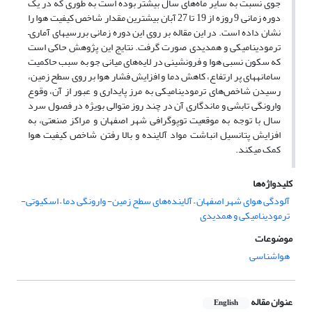
جوی نسبت به سایر ماه‌های سال بیشتر بوده است به طوری که در یک
دوره زمانی 9 روزه از 19 تا 27 آبان بیشترین مقدار شاخص کیفیت هوا را
نشان داده است. در این مقاله بر روی این دوره زمانی بررسی­های آماری–
ترمودینامیکی و همدیدی صورت گرفت. نتایج این پژوهش حاکی است
که سکون نسبی هوا و فرونشینی در لایه‌های میانی جو به سبب حاکمیت
سامانه­های پر ارتفاع، کاهش دما و افزایش فشار هوا بر روی سطح زمین،
رسیدن شاخص‌های ترمودینامیکی به مرز پایداری و عبور از آن، وقوع
وارونگی تابشی و ماندگاری آن در چند روز متوالی بویژه در فصول سرد
سال با توجه به موقعیت توپوگرافی شهر اصفهان و مراکز صنعتی، به
افزایش پتانسیل انباشت مواد آلاینده و بالا رفتن شاخص کیفیت هوا
کمک می­کند.
کلیدواژه‌ها
آلودگی هوای شهر اصفهان – آلاینده‌های سطح زمین- وارونگی دما – اسکیوتی-
ترمودینامیکی و همدیدی
موضوعات
هواشناسی
عنوان مقاله
English