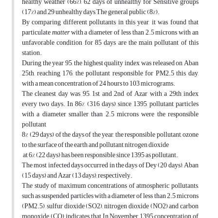
healthy weather (66%), 62 days of unhealthy for Sensitive groups
(17%) and 29 unhealthy days The general public (8%).
By comparing different pollutants in this year, it was found that
particulate
matter
with a diameter of less than 2.5 microns with an
unfavorable condition for 85 days are the main pollutant of this
station.
During the year 95, the highest quality index was released on Aban
25th, reaching 176, the pollutant responsible for PM2.5 this day,
with a mean concentration of 24 hours to 103 micrograms.
The cleanest day was 95, 1st and 2nd of Azar with a 29th index
every two days. In 86% (316 days) since 1395, pollutant particles
with a diameter smaller than 2.5 microns were the responsible
pollutant
8% (29 days) of the days of the year, the responsible pollutant, ozone
to the surface of the earth and pollutant nitrogen dioxide
at 6% (22 days) has been responsible since 1395 as pollutant.
The most infected days occurred in the days of Dey (20 days), Aban
(15 days) and Azar (13 days), respectively.
The study of maximum concentrations of atmospheric pollutants,
such as suspended particles with a diameter of less than 2.5 microns
(PM2.5), sulfur dioxide (SO2), nitrogen dioxide (NO2) and carbon
monoxide (CO), indicates that In November 1395 concentration of