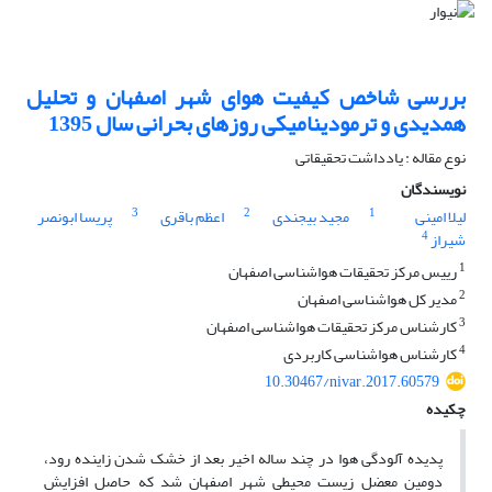
بررسی شاخص کیفیت هوای شهر اصفهان و تحلیل
همدیدی و ترمودینامیکی روزهای بحرانی سال 1395
نوع مقاله : یادداشت تحقیقاتی
نویسندگان
3
2
1
لیلا امینی
مجید بیجندی
اعظم باقری
پریسا ابونصر
4
شیراز
1
رییس مرکز تحقیقات هواشناسی اصفهان
2
مدیر کل هواشناسی اصفهان
3
کارشناس مرکز تحقیقات هواشناسی اصفهان
4
کارشناس هواشناسی کاربردی
10.30467/nivar.2017.60579
چکیده
پدیده آلودگی هوا در چند ساله اخیر بعد از خشک شدن زاینده رود،
دومین معضل زیست محیطی شهر اصفهان شد که حاصل افزایش