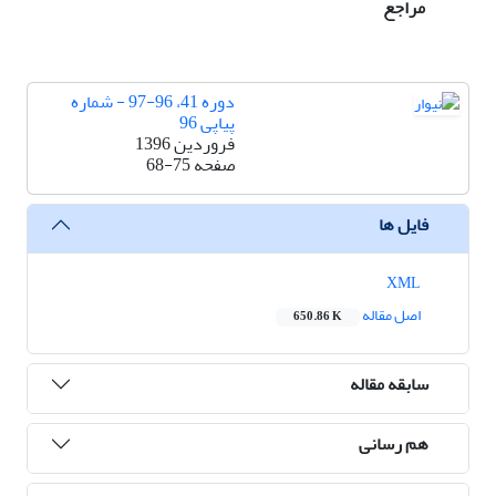
مراجع
دوره 41، 96-97 - شماره
پیاپی 96
فروردین 1396
صفحه
68-75
فایل ها
XML
اصل مقاله
650.86 K
سابقه مقاله
هم رسانی