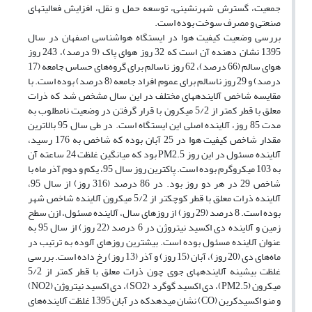
جمعیت، گسترش شهرنشینی، توسعه حمل و نقل، افزایش فعالیت­های
صنعتی و مصرف سوخت بوده است.
بررسی وضعیت کیفیت هوا در ایستگاه هواشناسی اصفهان در سال
1395 نشان دهنده آن است که 32 روز هوای پاک (9 درصد)، 243 روز
هوای سالم (66 درصد)، 62 روز ناسالم برای گروه‌های حساس جامعه (17
درصد) و 29 روز ناسالم برای عموم افراد جامعه (8 درصد) بوده است. با
مقایسه شاخص آلاینده­های مختلف در این سال مشخص شد که ذرات
معلق با قطر کمتر از 5/2 میکرون با قرار گرفتن در وضعیت نامطلوب به
مدت 85 روز، آلاینده اصلی این ایستگاه است. در طی سال 95 بالاترین
مقدار شاخص کیفیت هوا در 25 آبان بوده که شاخص به 176 رسید،
آلاینده مسئول در این روز PM2.5 بود که میانگین غلظت 24 ساعته آن
به 103 میکروگرم بوده است. پاک­ترین روز سال 95، یکم و دوم آذر ماه با
شاخص 29 در هر دو روز بود. در 86 درصد (316 روز) از سال 95،
آلاینده ذرات معلق با قطر کوچکتر از 5/2 میکرون آلاینده شاخص شهر
بوده است. 8 درصد (29 روز) از روزهای سال، آلاینده مسئول، ازن سطح
زمین و آلاینده دی اکسید نیتروژن در 6 درصد (22 روز) از سال 95 به
عنوان آلاینده مسئول بوده است. بیشترین روزهای آلوده به ترتیب در
ماه‌های دی (20 روز)، آبان (15 روز) و آذر (13 روز) رخ داده است. بررسی
غلظت بیشینه آلاینده­های جوی چون ذرات معلق با قطر کمتر از 5/2
میکرون (PM2.5)، دی اکسید گوگرد (SO2)، دی اکسید نیتروژن (NO2)
و منو اکسیدکربن (CO) نشان می­دهدکه در آبان 1395 غلظت آلاینده‌های