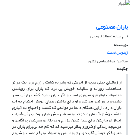
باران مصنوعی
نوع مقاله : مقاله ترویجی
نویسنده
ژینوس نعمت
سازمان هواشماسی کشور
چکیده
از زمانهای خیلی قدیم از آنوقتی که بشر به کشت و زرع پرداخت دراثر
مشاهدات روزانه و سالیانه خویش پی برد که باران برای رویاندن
محصولات اولازم و ضروری است و اگر باران نبارد کشت زارش سبز
نشده و بارور نخواهد شد و او برای داشتن غذای خویش احتیاج به آب
باران دارد . از این هنگام دائما در مواقعی که کشت او احتیاج به آبیاری
داشت چشم بآسمان میدوخت و منتظر ریزش باران بود. ریزش قطرات
آب از ابرها چنان برای سبز شدن مزارع و درختان و همچنین چراگاهها و
درنتیجه ژندگی اوضروری بنظر میرسید که کم کم خدائی برای باران در
مغز و فکر خویش آفرید و برای جلب مهر و عطوفت و رفع غضب او شروع