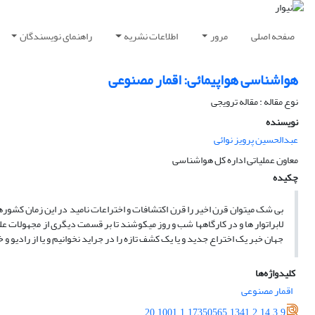
صفحه اصلی
مرور
اطلاعات نشریه
راهنمای نویسندگان
هواشناسی هواپیمائی: اقمار مصنوعی
نوع مقاله : مقاله ترویجی
نویسنده
عبدالحسین پرویز نوائی
معاون عملیاتی اداره کل هواشناسی
چکیده
بی شک میتوان قرن اخیر را قرن اکتشافات و اختراعات نامید در این زمان کشوره
لابراتوار ها و در کارگاهها شب و روز میکوشند تا بر قسمت دیگری از مجهولات ع
جهان خبر یک اختراع جدید و یا یک کشف تازه را در جراید نخوانیم و یا از رادیو و 
کلیدواژه‌ها
اقمار مصنوعی
20.1001.1.17350565.1341.2.14.3.9