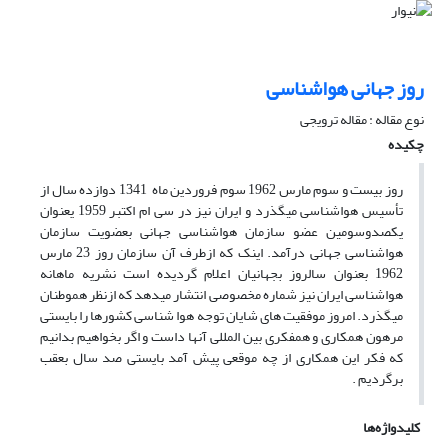
روز جهانی هواشناسی
نوع مقاله : مقاله ترویجی
چکیده
روز بیست و سوم مارس 1962 سوم فروردین ماه 1341 دوازده سال از
تأسیس هواشناسی میگذرد و ایران نیز در سی ام اکتبر 1959 یعنوان
یکصدوسومین عضو سازمان هواشناسی جهانی بعضویت سازمان
هواشناسی جهانی درآمد. اینک که ازطرف آن سازمان روز 23 مارس
1962 بعنوان سالروز بجهانیان اعلام گردیده است نشریه ماهانه
هواشناسی ایران نیز شماره مخصوصی انتشار میدهد که ازنظر هموطنان
میگذرد. امروز موفقیت های شایان توجه هوا شناسی کشورها را بایستی
مرهون همکاری و همفکری بین المللی آنها داست و اگر بخواهیم بدانیم
که فکر این همکاری از چه موقعی پیش آمد بایستی صد سال بعقب
برگردیم .
کلیدواژه‌ها