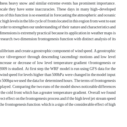
oldness, heavy snow, and similar extreme events, has prominent importance.
soscale they have some inaccuracies. These days, in many high-developed
 of this function is so essential in forecasting the atmospheric and oceanic
high levels in the life cycle of fronts located in this region from west to east
order to strengthen our understanding of their nature and characteristics and
imensions is extremely practical because its application in weather maps is
search, two dimension frontogenesis function with distinct analysis of its
equilibrium and create a geostrophic component of wind speed. A geostrophic
ence (divergence) through descending (ascending) motions and low level
ncrease or decrease of low level temperature gradient (frontogenesis or
2009, is studied. At first step, the WRF model is run using GFS data for the
 wind speed for levels higher than 500hPa, were changed in the model input,
than 500hpa we used the data for determined hours. The terms of frontogenesis
splayed. Comparing the two runs of the model shows noticeable differences
 the cold front, which has a greater temperature gradient. Overall, we found
ect effect on the frontogenesis process, and if the high level jet stream speed
he frontogenesis function, which is a sign of the considerable effect of high