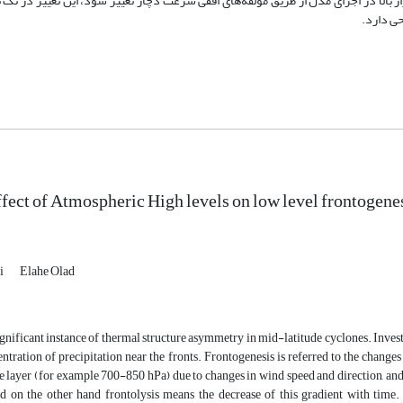
راز بالا در اجرای مدل از طریق مولفه‌های افقی سرعت دچار تغییر شود، این تغییر در تک
حی دارد.
ect of Atmospheric High levels on low level frontogene
i
Elahe Olad
significant instance of thermal structure asymmetry in mid-latitude cyclones. Investig
ntration of precipitation near the fronts. Frontogenesis is referred to the change
ne layer (for example 700-850 hPa) due to changes in wind speed and direction, and in
nd on the other hand frontolysis means the decrease of this gradient with time.