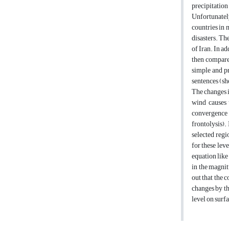
precipitation
Unfortunatel
countries in 
disasters. The
of Iran. In a
then compare 
simple and pr
sentences
The changes i
wind causes 
convergence 
frontolysis).
selected regi
for these lev
equation like
in the magnit
out that the 
changes by th
level on surf