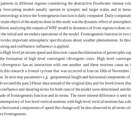
 patterns in different regions, considering the destructive floodwater, intense c
y, forecasting models usually operate in synoptic and larger scales, and in me
meteorology science the frontogenesis function is daily computed. Daily computation
 main object of the analysis done in this study was the dynamic effect of atmospheric 
ddition, analyzing the outputs of WRF model in dynamics of front regions is done, in 
the initial and secondary operations of the model. Frontogenesis function in two d
ovides important atmospheric specifications about weather phenomenon. In this re
 (shearing and confluence/influence), is applied.
n High level jet stream speed and direction, cause the elimination of geostrophic 
the formation of high level convergent (divergent) cores. High level converg
(divergence) has an interaction with one another, and these motions cause an i
 In this research, a frontal cyclone that was occurred in Iran on 18th of November 
on. In next step parameters e.g. geopotential height and horizontal components of
els we used the past 24 hour data instead of the original data, and for levels lower 
 confluence and shearing terms for both runs of the model were determined and di
ude of frontogenesis function and its terms. The more intense difference is seen in
contemporary of low level vertical motions with high level vertical motions, has a dir
e horizontal components of speed, this change will be also observed in all terms of t
ace frontogenesis