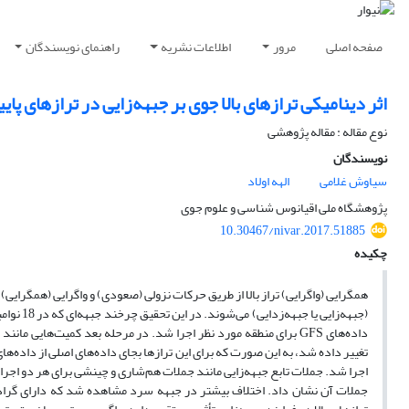
صفحه اصلی
مرور
اطلاعات نشریه
راهنمای نویسندگان
اثر دینامیکی ترازهای بالا جوی بر جبهه‌زایی در ترازهای پای
نوع مقاله : مقاله پژوهشی
نویسندگان
سیاوش غلامی
الهه اولاد
پژوهشگاه ملی اقیانوس شناسی و علوم جوی
10.30467/nivar.2017.51885
چکیده
همگرایی (واگرایی) تراز بالا از طریق حرکات نزولی (صعودی) و واگرایی (همگرایی
اجرا شد. جملات تابع جبهه‌زایی مانند جملات هم‌شاری و چینشی برای هر دو اجرا
جملات آن نشان داد. اختلاف بیشتر در جبهه سرد مشاهده شد که دارای گرادیا