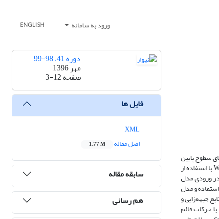
ورود به سامانه
ENGLISH
دوره 41، 98-99
مهر 1396
صفحه
3-12
فایل ها
XML
اصل مقاله
1.77 M
مای سطوح پایین
(جبهه‌زایی یا جبهه‌زدایی) می‌شوند. در این تحقیق چرخند جبهه‌ای که در 18 نوامبر 2009 بر روی ایران مستقر بوده است، برای مطالعه انتخاب شد. در مرحله اول مدل WRF با استفاده از
سابقه مقاله
ه‌های افقی سرعت باد برای ترازهای 500 هکتوپاسکال به بالا در ورودی مدل
داده‌های ساعت مورد نظر استفاده و مدل
بع جبهه‌زایی و
هم رسانی
با حرکات قائم