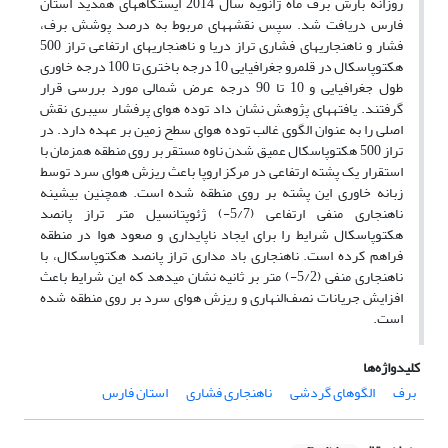
روزانه بارش برف ماه ژانویه سال 2014 ایستگاه­های همدید استان
فارس دریافت شد. سپس نقشه­های مربوط به درصد پوشش برف،
فشار و ناهنجاری­های فشاری تراز دریا و ناهنجاری­های ارتفاعی تراز 500
هکتوپاسکال در قلمرو جغرافیایی 10 درجه باختری تا 100 درجه خاوری
طول جغرافیایی و 10 تا 90 درجه عرض شمالی مورد بررسی قرار
گرفتند. یافته­های پژوهش نشان داد توده هوای پرفشار سیبری نقش
اصلی را به عنوان الگوی غالب توده هوای سطح زمین بر عهده دارد. در
تراز 500 هکتوپاسکال عمیق شدن ناوه مستقر بر روی منطقه همزمان با
استقرار یک پشته ارتفاعی در مرکز اروپا باعث ریزش هوای سرد توسط
زبانه خاوری این پشته بر روی منطقه شده است. همچنین بیشینه
ناهنجاری منفی ارتفاعی (5/7-) ژئوپتانسیل متر تراز پانصد
هکتوپاسکال شرایط را برای ایجاد ناپایداری و صعود هوا در منطقه
فراهم کرده است. ناهنجاری باد مداری تراز پانصد هکتوپاسکال، با
ناهنجاری منفی (5/2-) متر بر ثانیه نشان می­دهد که این شرایط باعث
افزایش جریانات نصف‌النهاری و ریزش هوای سرد بر روی منطقه شده
است.
کلیدواژه‌ها
برف
الگوهای گردشی
ناهنجاری فشاری
استان فارس