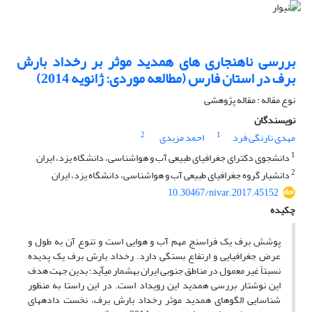
بررسی ناهنجاری های همدید موثر بر رخداد بارش
برف در استان فارس (مطالعه موردی: ژانویه 2014)
نوع مقاله : مقاله پژوهشی
نویسندگان
2
1
مهدی نارنگی فرد
احمد مزیدی
1
دانشجوی دکترای جغرافیای طبیعی آب و هواشناسی، دانشگاه یزد، ایران
2
دانشیار گروه جغرافیای طبیعی آب و هواشناسی، دانشگاه یزد، ایران
10.30467/nivar.2017.45152
چکیده
پوشش برف یک فراسنج مهم آب و هوایی است و تنوع آن به طول و
عرض جغرافیایی و ارتفاع بستگی دارد. رخداد بارش برف یک پدیده
نسبتاً غیر معمول در مناطق جنوبی ایران به­شمار می­آید؛ بدین جهت هدف
این نوشتار بررسی همدید این رویداد است. در این راستا به منظور
شناسایی الگوهای همدید موثر رخداد بارش برف، نخست داده­های