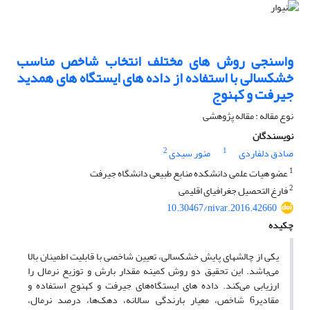
واسنجی روش های مختلف انتخاب شاخص مناسب
خشکسالی با استفاده از داده های ایستگاه های همدید
جیرفت و کهنوج
نوع مقاله : مقاله پژوهشی
نویسندگان
2
1
صادق دلفاردی
منور سیدی
1
عضو هیات علمی دانشکده منابع طبیعی دانشگاه جیرفت
2
فارغ التحصیل جغرافیای اقلیمی
10.30467/nivar.2016.42660
چکیده
یکی‌ از چالشهای پایش خشکسالی، تعیین شاخصی با قابلیت اطمینان بالا
می‌باشد. این تحقیق دو روش کمینه مقدار بارش و توزیع نرمال را
ارزیابی ‌می‌کند. داده های ایستگاه‌های جیرفت و کهنوج استفاده و
مقادیر6 شاخص،‌ معیار بارندگی سالانه، دهک‌‌ها، درصد نرمال،