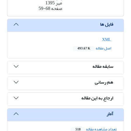
مهر 1395
صفحه
59-68
فایل ها
XML
اصل مقاله
493.67 K
سابقه مقاله
هم رسانی
ارجاع به این مقاله
آمار
تعداد مشاهده مقاله
518