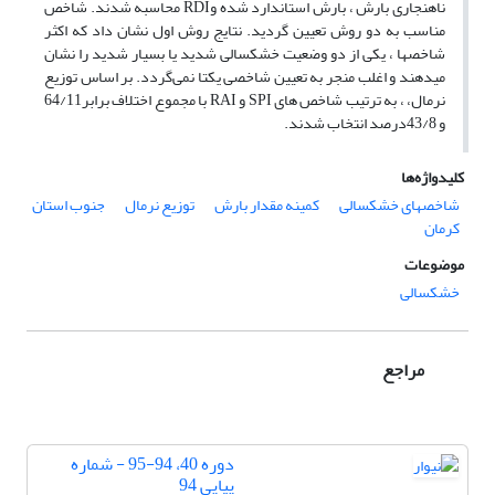
ناهنجاری بارش ، بارش استاندارد شده وRDI محاسبه‌ شدند. شاخص
مناسب به دو روش تعیین گردید. نتایج روش اول نشان داد که اکثر
شاخصها ، یکی از دو وضعیت خشکسالی شدید یا بسیار شدید را نشان
میدهند و اغلب منجر به تعیین شاخصی یکتا نمی‌گردد. بر اساس توزیع
نرمال، ، به ترتیب شاخص های SPI و RAI با مجموع اختلاف برابر64/11
و 43/8درصد انتخاب شدند.
کلیدواژه‌ها
شاخصهای خشکسالی
کمینه مقدار بارش
توزیع نرمال
جنوب استان
کرمان
موضوعات
خشکسالی
مراجع
دوره 40، 94-95 - شماره
پیاپی 94