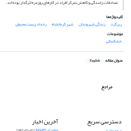
تصادفات رانندگی و کاهش تمرکز افراد در کارهای روزمره اثرگذار بوده اند .
کلیدواژه‌ها
ریزگرد
زندگی شهروندان
شهر کرمانشاه
رخداد زیست محیطی
موضوعات
خشکسالی
عنوان مقاله
English
مراجع
دسترسی سریع
آخرین اخبار
صفحه اصلی
(MSRT-Code)
1397-02-02