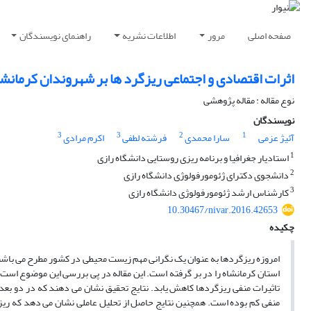
صفحه اصلی
مرور
اطلاعات نشریه
راهنمای نویسندگان
اثرات اقتصادی و اجتماعی ریزگرد ها بر شهروندان کرمانشا
نوع مقاله : مقاله پژوهشی
نویسندگان
3
3
2
1
آئیژ عزمی
سارا محمدی
فرشته لطفی
اکرم مرادی
1
استادیار جغرافیا و برنامه ریزی روستایی دانشگاه رازی
2
دانشجوی دکترای ژئومورفولوژی دانشگاه رازی
3
کارشناس ارشد ژئومورفولوژی دانشگاه رازی
10.30467/nivar.2016.42653
چکیده
امروزه ریزگردها به عنوان یک نگرانی مهم زیست محیطی در کشور مطرح می باشند.
استان کرمانشاه را در بر گرفته است. این مقاله در پی بررسی این موضوع است
تاثیرات منفی ریزگردها کاهش یابد. نتایج تحقیق نشان می دهند که در دو بعد 
منفی کم بوده است. همچنین نتایج حاصل از تحلیل عاملی نشان می دهد که ریز