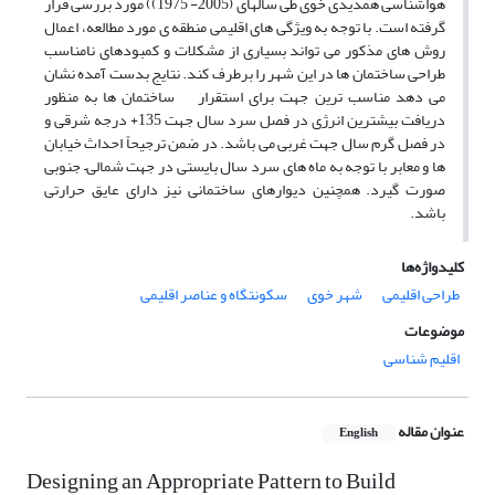
هواشناسی همدیدی خوی طی سالهای (2005- 1975)) مورد بررسی قرار
گرفته است. با توجه به ویژگی های اقلیمی منطقه ی مورد مطالعه، اعمال
روش های مذکور می تواند بسیاری از مشکلات و کمبودهای نامناسب
طراحی ساختمان ها در این شهر را برطرف کند. نتایج بدست آمده نشان
می دهد مناسب ترین جهت برای استقرار ساختمان ها به منظور
دریافت بیشترین انرژی در فصل سرد سال جهت 135+ درجه شرقی و
در فصل گرم سال جهت غربی می باشد. در ضمن ترجیحاً احداث خیابان
ها و معابر با توجه به ماه های سرد سال بایستی در جهت شمالی– جنوبی
صورت گیرد. همچنین دیوارهای ساختمانی نیز دارای عایق حرارتی
باشد.
کلیدواژه‌ها
طراحی اقلیمی
شهر خوی
سکونتگاه و عناصر اقلیمی
موضوعات
اقلیم شناسی
عنوان مقاله
English
Designing an Appropriate Pattern to Build