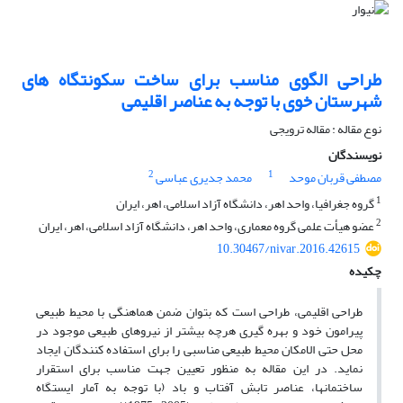
طراحی الگوی مناسب برای ساخت سکونتگاه های
شهرستان خوی با توجه به عناصر اقلیمی
نوع مقاله : مقاله ترویجی
نویسندگان
2
1
مصطفی قربان موحد
محمد جدیری عباسی
1
گروه جغرافیا، واحد اهر، دانشگاه آزاد اسلامی، اهر، ایران
2
عضو هیأت علمی گروه معماری، واحد اهر، دانشگاه آزاد اسلامی، اهر، ایران
10.30467/nivar.2016.42615
چکیده
طراحی اقلیمی، طراحی است که بتوان ضمن هماهنگی با محیط طبیعی
پیرامون خود و بهره گیری هرچه بیشتر از نیروهای طبیعی موجود در
محل حتی الامکان محیط طبیعی مناسبی را برای استفاده کنندگان ایجاد
نماید. در این مقاله به منظور تعیین جهت مناسب برای استقرار
ساختمانها، عناصر تابش آفتاب و باد (با توجه به آمار ایستگاه