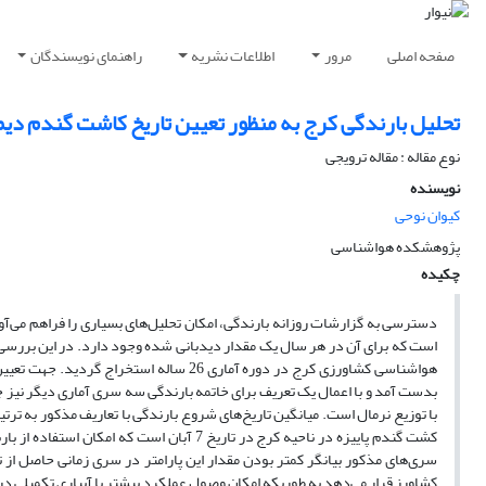
صفحه اصلی
مرور
اطلاعات نشریه
راهنمای نویسندگان
تحلیل بارندگی کرج به منظور تعیین تاریخ کاشت گندم دیم
نوع مقاله : مقاله ترویجی
نویسنده
کیوان نوحی
پژوهشکده هواشناسی
چکیده
دسترسی به گزارشات روزانه بارندگی، امکان تحلیل‌های بسیاری را فراهم می‌آور
است که برای آن در هر سال یک مقدار دیدبانی شده وجود دارد. در این بررسی تار
هواشناسی کشاورزی کرج در دوره آماری 26 س
بدست آمد و با اعمال یک تعریف برای خاتمه بارندگی سه سری‌ آماری دیگر نیز ج
کشت گندم پاییزه در ناحیه کرج در تاریخ 7 آب
سری‌های مذکور بیانگر کمتر بودن مقدار این پارامتر در سری زمانی حاصل از ت
کشاورز قرار می‌دهد به طوریکه امکان وصول عملکرد بیشتر با آبیاری تکمیلی د