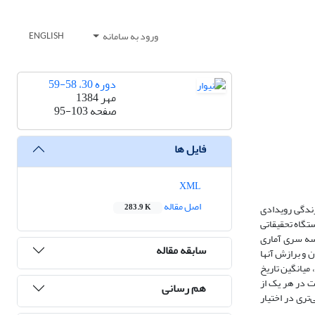
ورود به سامانه
ENGLISH
دوره 30، 58-59
مهر 1384
صفحه
95-103
فایل ها
XML
اصل مقاله
رندگی رویدادی
283.9 K
تگاه تحقیقاتی
دگی، سه سری آماری
سابقه مقاله
 و برازش آنها
مطالعات صورت گرفته، میانگین تاریخ
ییرات در هر یک از
هم رسانی
تری در اختیار