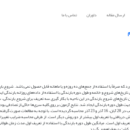
ارسال مقاله
داوران
تماس با ما
د که صرفاً با استفاده از جمع‌های ده روزه و یا ماهانه قابل حصول نمی باشد. شروع با
یخ‌های شروع و خاتمه و طول دوره بارندگی با استفاده از داده‌های روزانه بارندگی ایس
اله استخراج گردید. جهت تعیین تاریخ‌های شروع بارندگی در این ناحیه با بکار گیری سه تعریف برای شروع بارن
هت طول دوره بارندگی ایجاد شد. نتایج آزمون بر روی کلیه سری‌ها حاکی از تصادفی بودن
با توزیع نرمال است. میانگین تاریخ‌های شروع بارندگی با تعاریف مذکور به ترتیب در 28 آبان، 16 آذر و 23 آذر محاسبه گردیده است. با توجه به 
ان است که امکان استفاده از بارش دریافتی با تعریف اول بیشتر از دو روش دیگر است. از طرفی محاسبه ضرایب تغ
عریف اول است. میانگین طول دوره بارندگی با استفاده از تعریف اول مدت زمان طولانی‌
ر کشت دیم فراهم می‌گردد.