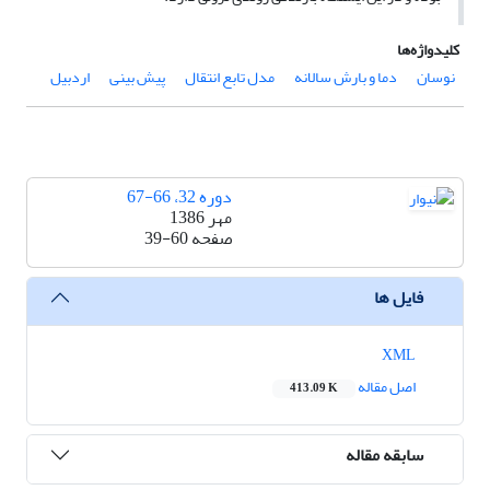
کلیدواژه‌ها
نوسان
دما و بارش سالانه
مدل تابع انتقال
پیش بینی
اردبیل
دوره 32، 66-67
مهر 1386
صفحه
39-60
فایل ها
XML
اصل مقاله
413.09 K
سابقه مقاله