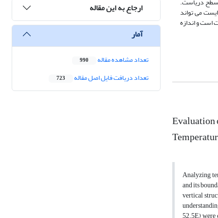
یست در فصل زمستان و کمترین آن در فصل پاییز دیده شد که اندازه آن به ترتیب 98998 و 96928 متر از سطح دریاست.
ارجاع به این مقاله
ایست می تواند
 سطح زمین شیب دگرگونی 9-2 نوسان می کند. oC/km دما با ارتفاع مثبت است و اندازه
آمار
تعداد مشاهده مقاله
990
تعداد دریافت فایل اصل مقاله
723
Evaluation 
Temperature
Analyzing tem
and its bound
vertical stru
understanding
52.5E) were 