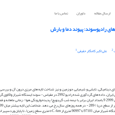
ارسال مقاله
داوران
تماس با ما
 های رادیوسوند: پیوند دما و بارش
1
2
علی اکبر کامگار حقیقی
های دینامیکی، تابشی و شیمیایی جو زمین و نیز شناخت لایه های مرزی درون آن و بررسی 
باشد. در راستای شناخت ویژگی های نیم رخ دمایی جو زمین در بخش های جنوبی ایران، داده های گردآوری شده رادیو 2992 در مقیاس - س
سطح زمین تا ارتفاع نزدیک به سی کیلومتری بالای سطح دریا را برای دوره زمانی 2999 9 بامداد ایران برابر با نیمه شب گرینویچ( پدیده وارونگی هوا / 
نوسان است. از ارتفاع بالاتر از 9679 1-7 در نوسان بود. بلندی وردایست در ایستگاه شیراز میان 97101 تا 90997 متری از o C /km 