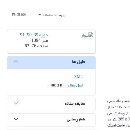
ورود به سامانه
ENGLISH
دوره 39، 90-91
مهر 1394
صفحه
63-76
فایل ها
XML
اصل مقاله
883.2 K
تغییر اقلیم می
سابقه مقاله
وند ایستگاه شیراز واکاوی گردید. داده ها از
زمانی ماهانه و فصلی پوشش می
هم رسانی
دادند. یافته های پژوهش نشان داد که در هنگام پرتاب بالن ) 2 999 - 9289 متر از سطح دریا ) 289 - در همه روزهای سال رخ می دهد. ضخامت این لایه بیشتر میان 999 تا 289 متر در
متری سطح زمین(، تا پایان وردسپهر اندازه افت اهنگ