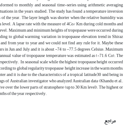
formed to monthly and seasonal time-series using arithmetic averaging
ctuations in the years studied. The study has found a temperature inversion
s of the year. The layer length was shorter when the relative humidity was
ea level. A lapse rate with the measure of 4Co/ Km during cold months and
 level. Maximum and minimum heights of tropopause were occurred during
ng to global warming, variation in tropopause elevation trend in Shiraz
and from year to year and we could not find any rule for it. Maybe these
rs in Jun and July and it is about -74 to -77.5 degrees Celsius .Maximum
 annual value of tropopause temperature was estimated as (-71.6 Co). The
spectively. In seasonal scale, while the highest tropopause height occurred
cording to global regularity tropopause height increase in the warm months,
 and it is due to the characteristics of a tropical latitude30 °and being in
gs of Australian investigator who analyzed Australian data (Khandu et al.,
ve over the lower parts of stratosphere (up to 30 Km level). The highest or
hs of the year, respectively.
مراجع