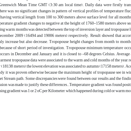
 Greenwich Mean Time GMT (3:30 am local time). Daily data were firstly trans
ere was no significant changes in pattern of vertical profiles of temperature flu
 having vertical length from 100 to 300 meters above surface level for all month
perature gradient changes to negative at the height of 1760-1580 meters above s
g warm months was detected between the top of inversion layer and tropopause
cember 2009 (16494 and 19006 meters), respectively. Result showed that accordi
only increase but also decrease. Tropopouse height changes from month to month 
e because of short period of investigation. Tropopouse minimum temperature occu
occurs in December and January and it is closed to -68 degrees Celsius. Average
armest tropopause data were associated to the warm and cold months of the year, re
 (18138 meters), the lowest elevation was associated to autumn (17158 meters). Ac
tudy it was proven otherwise because the maximum height of tropopause see in winter
et Stream path. Some discrepancies were found between our results and the findin
sion was made to justify these differences..Temperature gradient was found positi
sing gradient was 1 or 2 oC per Kilometer, which happened during cold or warm mont