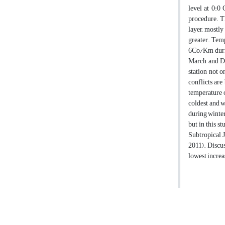
level at 0:0
procedure. Th
layer, mostly
greater. Tem
6Co/Km durin
March and De
station not 
conflicts ar
temperature 
coldest and w
during winter
but in this s
Subtropical J
2011). Discus
lowest increa