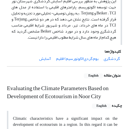
این پژوهش به منظور بررسی اقلیم آسایش گردشگری شهرستان نور
جهت توسعه اکوتوریسم، پارامترهای اقلیمی با استفاده از مدل های
Beiker ، TCI و Terjung ، به روش توصیفی- تحلیلی مورد تجزیه و تحلیل
قرار گرفته است. نتایج نشان می دهد که در هر دو شاخص Terjung و
TCI در ماه های خرداد، تیر، مرداد و شهریور شرایط اقلیمی مناسب
گردشگری وجود دارد و در مورد شاخص Beiker مشخص گردید که
هیچ کدام از ماه های سال شرایط مطلوب اقلیمی را دارا نیست.
کلیدواژه‌ها
گردشگری
بوم گردی(اکوتورسیم) اقلیم
آسایش
عنوان مقاله
English
Evaluating the Climate Parameters Based on
Development of Ecotourism in Noor City
چکیده
English
Climatic characteristics have a significant impact on the
development of ecotourism in a region. In this regard it can be