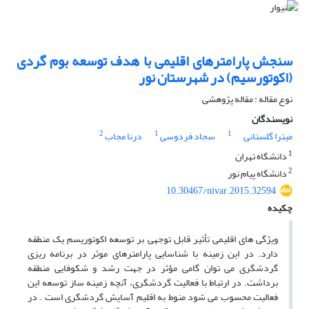
سنجش پارامترهای اقلیمی با هدف توسعه بوم گردی
(اکوتورسیم) در شهرستان نور
نوع مقاله : مقاله پژوهشی
نویسندگان
2
1
1
میترا گلستانی
سجاد فردوسی
درنا مجاب
1
دانشگاه تهران
2
دانشگاه پیام نور
10.30467/nivar.2015.32594
چکیده
ویژگی های اقلیمی تأثیر قابل توجهی بر توسعه اکوتوریسم یک منطقه
دارد. در این زمینه با شناسایی پارامترهای موثر در برنامه ریزی
گردشگری می توان گامی مؤثر در جهت رشد و شکوفایی منطقه
برداشت. در ارتباط با فعالیت گردشگری، آنچه زمینه ساز توسعه این
فعالیت محسوب می شود منوط به اقلیم آسایش گردشگری است . در