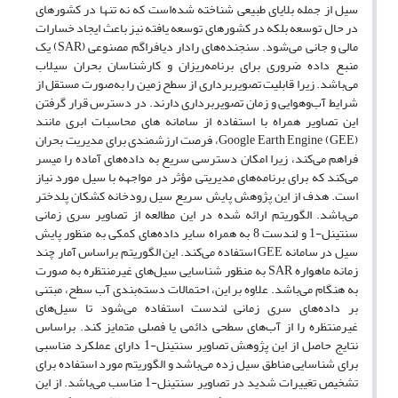
سیل از جمله بلایای طبیعی شناخته شده‌است که نه تنها در کشورهای
در حال توسعه بلکه در کشورهای توسعه یافته نیز باعث ایجاد خسارات
مالی و جانی می‌شود. سنجنده‌های رادار دیافراگم مصنوعی (SAR) یک
منبع داده ضروری برای برنامه‌ریزان و کارشناسان بحران سیلاب
می‌باشد. زیرا قابلیت تصویربرداری از سطح زمین را به‌صورت مستقل از
شرایط آب‌وهوایی و زمان تصویربرداری دارند. در دسترس قرار گرفتن
این تصاویر همراه با استفاده از سامانه های محاسبات ابری مانند
Google Earth Engine (GEE)، فرصت ارزشمندی برای مدیریت بحران
فراهم می‌کند، زیرا امکان دسترسی سریع به داده‌های آماده را میسر
می‌کند که برای برنامه‌های مدیریتی مؤثر در مواجهه با سیل مورد نیاز
است. هدف از این پژوهش پایش سریع سیل رودخانه کشکان پلدختر
می‌باشد. الگوریتم ارائه شده در این مطالعه از تصاویر سری زمانی
سنتینل-1 و لندست 8 به همراه سایر داده‌های کمکی به منظور پایش
سیل در سامانه GEE استفاده می‌کند. این الگوریتم براساس آمار چند
زمانه ماهواره SAR به منظور شناسایی سیل‌های غیرمنتظره به صورت
به هنگام می‌باشد. علاوه بر این، احتمالات دسته‌بندی آب سطح، مبتنی
بر داده‌های سری زمانی لندست استفاده می‌شود تا سیل‌های
غیرمنتظره را از آب‌های سطحی دائمی یا فصلی متمایز کند. براساس
نتایج حاصل از این پژوهش تصاویر سنتینل-1 دارای عملکرد مناسبی
برای شناسایی مناطق سیل زده می‌باشد و الگوریتم مورد استفاده برای
تشخیص تغییرات شدید در تصاویر سنتینل-1 مناسب می‌باشد. از این