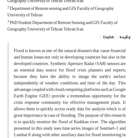
Geography, University of Tehran, Tehran, Iran
2
Department of Remote sensing and GIS, Faculty of Geography,
University of Tehran
3
PhD Student, Department of Remote Sensing and GIS, Faculty of
Geography, University of Tehran, Tehran, Iran
چکیده
English
Flood is known as one of the natural disasters that cause financial
and human losses not only in developing countries but also in the
developed countries. Synthetic Aperture Radar (SAR) sensors are
an essential data source for flood crisis planners and experts,
because they have the ability to image the earth's surface
independently of weather conditions and time of the day. This
advantage coupled with cloud computing platforms such as Google
Earth Engine (GEE) provide a tremendous opportunity for the
crisis response community for effective management plans. It
allows them to quickly access ready data for analysis which is of
great importance in case of flooding. The purpose of this research
is to quickly monitor the flood of Kashkan river. The algorithm
presented in this study uses time series images of Sentinel-1 and
Landsat 8 along with other auxiliary data for flood monitoring in