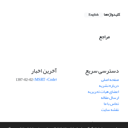
کلیدواژه‌ها
English
مراجع
دسترسی سریع
آخرین اخبار
صفحه اصلی
(MSRT-Code)
1397-02-02
درباره نشریه
اعضای هیات تحریریه
ارسال مقاله
تماس با ما
نقشه سایت
سامانه مدیریت نشریات علمی.
طراحی و پیاده سازی از
سیناوب