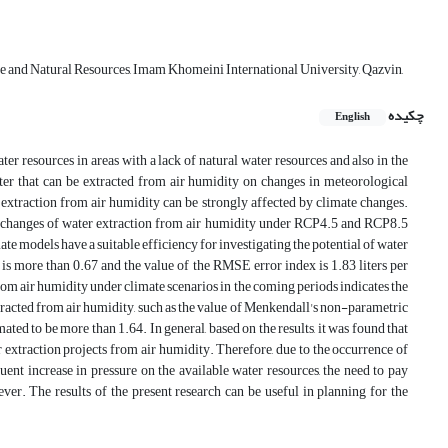
re and Natural Resources, Imam Khomeini International University, Qazvin,
چکیده
English
r resources in areas with a lack of natural water resources and also in the
ter that can be extracted from air humidity on changes in meteorological
r extraction from air humidity can be strongly affected by climate changes.
ial changes of water extraction from air humidity under RCP4.5 and RCP8.5
ate models have a suitable efficiency for investigating the potential of water
s is more than 0.67 and the value of the RMSE error index is 1.83 liters per
from air humidity under climate scenarios in the coming periods indicates the
xtracted from air humidity, such as the value of Menkendall's non-parametric
ed to be more than 1.64. In general, based on the results, it was found that
r extraction projects from air humidity. Therefore, due to the occurrence of
uent increase in pressure on the available water resources, the need to pay
 ever. The results of the present research can be useful in planning for the