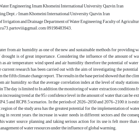
ater Engineering, Imam Khomeini International University, Qazvin, Iran
ng Dept./ Imam Khomeini International University, Qazvin, Iran
of Irrigation and Drainage, Department of Water Engineering, Faculty of Agricultu
ahra73.partoviii@gmail.com, 09198483943.
ter from air humidity as one of the new and sustainable methods for providing wate
f drought is of great importance. Considering the influence of the amount of wa
h as air temperature, wind speed and air humidity, therefore the potential of wate
e current research has been carried out with the aim of investigating the potent
m the fifth climate change report. The results in the base period showed that the clim
om air humidity, so that the average correlation index at the level of study station
in The day is limited to In addition, the monitoring of water extraction conditions 
an increasing trend at the 95% confidence level in the amount of water that can be e
P4.5 and RCP8.5 scenarios. In the periods of 2026-2050 and 2076-2100, it is estimat
 region of the study area has the greatest potential for the implementation of wate
g in recent years, the increase in water needs in different sectors and the conseq
this water source, planning and taking serious action for its use is felt more than
anagement of water resources under the influence of global warming.