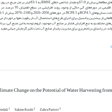
هوا برخوردار می‌باشند به‌طوری که متوسط شاخص همبستگی در سطح ایستگاه‌های مطالعاتی بیش از 67/0 و مقد
است. علاوه بر این پایش شرایط استحصال آب از رطوبت هوا تحت سناریوهای 
ی از بیشترین پتانسیل برای اجرای طرح‌های استحصال آب از رطوبت هوا برخوردار می‌ب
ای مختلف و به تبع افزایش فشار بر منابع آب موجود، لزوم توجه به این منبع آبی، برنام
د در راستای برنامه‌ریزی برای مدیریت پایدار منابع آب تحت تاثیر گرمایش جهانی مفید 
Climate Change on the Potential of Water Harvesting f
1
2
3
tedali
Sakine Koohi
Zahra Partovi