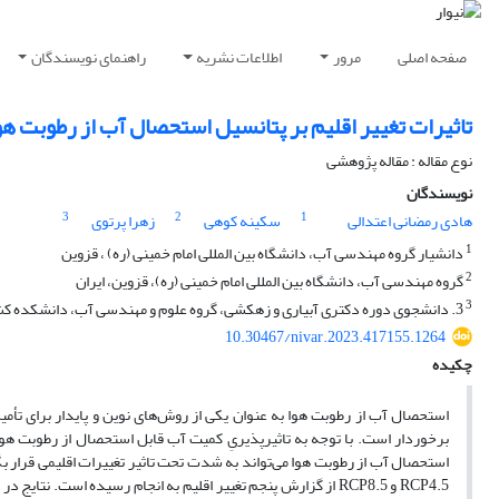
صفحه اصلی
مرور
اطلاعات نشریه
راهنمای نویسندگان
تاثیرات تغییر اقلیم بر پتانسیل استحصال آب از رطوبت هوا تحت سناری
نوع مقاله : مقاله پژوهشی
نویسندگان
3
2
1
هادی رمضانی اعتدالی
سکینه کوهی
زهرا پرتوی
1
دانشیار گروه مهندسی آب، دانشگاه بین المللی امام خمینی (ره) ، قزوین
2
گروه مهندسی آب، دانشگاه بین المللی امام خمینی (ره)، قزوین، ایران
3
3. دانشجوی دوره دکتری آبیاری و زهکشی، گروه علوم و مهندسی آب، دانشکده کشاورزی و منابع طبیعی، دانشگاه بین‌المللی امام خمینی (ره)،
10.30467/nivar.2023.417155.1264
چکیده
استحصال آب از رطوبت هوا به عنوان یکی از روش‌های نوین و پایدار برای تأم
برخوردار است. با توجه به تاثیرپذیریِ کمیت آب قابل استحصال از رطوبت هو
استحصال آب از رطوبت هوا می‌تواند به شدت تحت تاثیر تغییرات اقلیمی قرار
RCP4.5 و RCP8.5 از گزارش پنجم تغییر اقلیم به انجام رسیده است