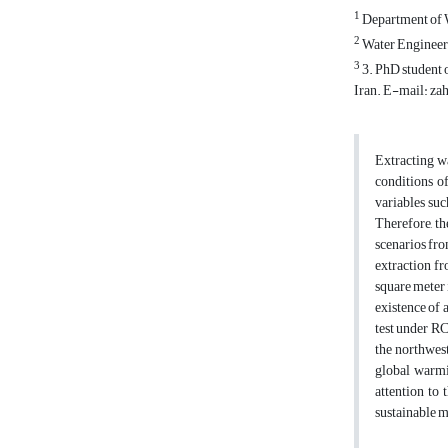
1
Department of W
2
Water Engineeri
3
3. PhD student 
Iran. E-mail: z
Extracting wa
conditions o
variables suc
Therefore, th
scenarios fro
extraction fr
square meter 
existence of 
test under RC
the northwest
global warmin
attention to 
sustainable m