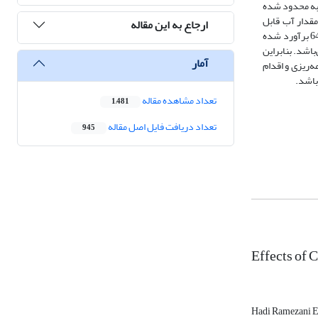
ار شاخص خطای RMSE به 83/1 لیتر بر متر مربع در روز به محدود شده
اقلیمی در دوره‌های آتی حاکی از وجود روند افزایشی در سطح اطمینان 95 درصد در مقدار آب قابل
ارجاع به این مقاله
استحصال از رطوبت هوا است، چنانکه مقدار آماره آزمون ناپارامتری من‌کندال تحت سناریوهای RCP4.5 و RCP8.5 در دوره‌های 2050-2026 و 2100-2076 بیش از 64/1 برآورد شده
اشد. بنابراین
آمار
ه‌ریزی و اقدام
باشد.
تعداد مشاهده مقاله
1,481
تعداد دریافت فایل اصل مقاله
945
Effects of 
Hadi Ramezani E