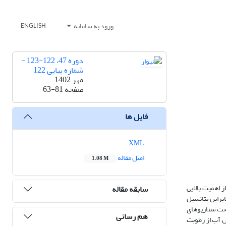
ورود به سامانه
ENGLISH
دوره 47، 122-123 -
شماره پیاپی 122
مهر 1402
صفحه
63-81
فایل ها
XML
اصل مقاله
1.08 M
 اهمیت بالایی
سابقه مقاله
براین پتانسیل
تحت سناریوهای
هم رسانی
صال آب از رطوبت