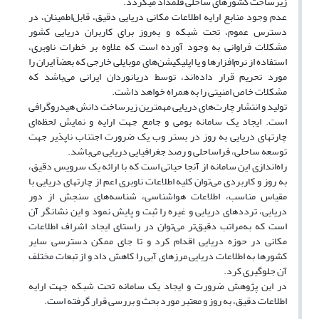
زیرساخت کشورهای ساحلی قلمداد میگردد.
عدم وجود منابع ارایه اطلاعات مکانی دریایی دقیق، قابل‌اطمینان، در
دسترس عموم، تحت شبکه و به‌روز برای کاربران دریایی کشور
مشکلات فراوانی به وجود آورده است که علاوه بر خطرات ناوبری،
استفاده از نرم‌افزارها و یا اپلیکیشن‌های موبایلی خارجی که بعضاً ایران را
مورد تحریم قرار داده‌اند، توسط دریانوردان ایرانی می‌باشد که
مشکلات خاص امنیتی را به همراه خواهد داشت.
تولید و انتشار چارت‌های دریایی مهمترین زیرساخت دانش هیدروگرافی
است. ایجاد یک سامانه بومی و جامع جهت ارایه و نمایش لحظه‌ای
چارتهای دریایی به روز در بستر وب یک ضرورت اجتناب ناپذیر جهت
توسعه ساحلی، فراساحلی و رصد جغرافیایی دریایی می‌باشد.
راه‌اندازی این سامانه از آنجا حیاتی است که با ارائه یک سرویس دقیق،
به روز و کاربردی می‌توان کلیه اطلاعات ناوبری اعم از چارتهای دریایی با
مقیاس مناسب، اطلاعات هواشناسی، شناسه‌های سنجش از دور
دریایی، ترددهای دریایی و غیره را ثبت و پایش نمود و این نشانگر آن
است که به‌مراتب دقیق‌تر می‌توان در راستای ایجاد اشراف اطلاعات
مکانی در حوزه دریایی اقدام کرد و تا جای ممکن دسترسی سایر
کشورها به اطلاعات دریایی مرزهای آبی را کاهش داد و از تبعات مختلف
آن جلوگیری کرد.
در این پژوهش ضرورت و ایجاد یک سامانه تحت شبکه جهت ارایه
اطلاعات دقیق، به روز و معتبر مورد بحث و بررسی قرار گرفته است.