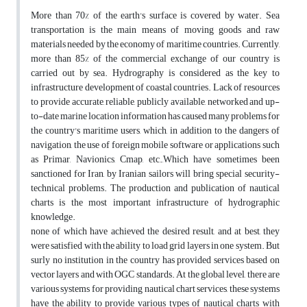
More than 70% of the earth's surface is covered by water. Sea
transportation is the main means of moving goods and raw
materials needed by the economy of maritime countries. Currently,
more than 85% of the commercial exchange of our country is
carried out by sea. Hydrography is considered as the key to
infrastructure development of coastal countries. Lack of resources
to provide accurate, reliable, publicly available, networked and up-
to-date marine location information has caused many problems for
the country's maritime users, which, in addition to the dangers of
navigation, the use of foreign mobile software or applications such
as Primar, Navionics, Cmap, etc.,Which have sometimes been
sanctioned for Iran, by Iranian sailors will bring special security-
technical problems. The production and publication of nautical
charts is the most important infrastructure of hydrographic
knowledge.
none of which have achieved the desired result, and at best, they
were satisfied with the ability to load grid layers in one system. But
surly no institution in the country has provided services based on
vector layers and with OGC standards. At the global level, there are
various systems for providing nautical chart services, these systems
have the ability to provide various types of nautical charts with