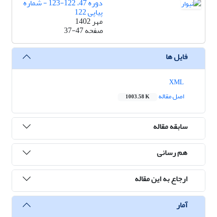
دوره 47، 122-123 - شماره
پیاپی 122
مهر 1402
صفحه
37-47
فایل ها
XML
اصل مقاله
1003.58 K
سابقه مقاله
هم رسانی
ارجاع به این مقاله
آمار