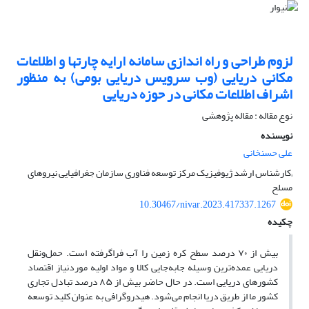
لزوم طراحی و راه اندازی سامانه ارایه چارتها و اطلاعات
مکانی دریایی (وب سرویس دریایی بومی) به منظور
اشراف اطلاعات مکانی در حوزه دریایی
نوع مقاله : مقاله پژوهشی
نویسنده
علی حسنخانی
;کارشناس ارشد ژیوفیزیک مرکز توسعه فناوری سازمان جغرافیایی نیروهای
مسلح
10.30467/nivar.2023.417337.1267
چکیده
بیش از ۷۰ درصد سطح کره زمین را آب فراگرفته است. حمل‌ونقل
دریایی عمده‌ترین وسیله جابه‌جایی کالا و مواد اولیه موردنیاز اقتصاد
کشورهای دریایی است. در حال حاضر بیش از ۸۵ درصد تبادل تجاری
کشور ما از طریق دریا انجام می‌شود. هیدروگرافی به عنوان کلید توسعه