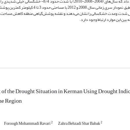
درحال حرکت به سمت خشکسالی تشخیص داده است و شاخص پالمر نیز نشان داد که سال‌های (2004-2008-2010) با 
بررسی شاخص NDVI کاهش حدود 15 کیلومتر از پوشش‌گیاهی را نشان داد و طبق نمودار سری زمانی سال 2008
یش شدت ومدت خشکسالی را نشان می‌‌دهند و نقشه پوشش‌گیاهی منطقه کاهش مساحت را
of the Drought Situation in Kerman Using Drought Indicat
he Region
2
2
Foroogh Mohammadi Ravari
Zahra Behzadi Shar Babak