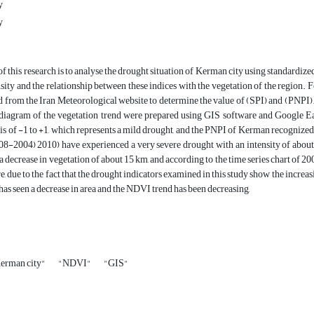
y
y
f this research is to analyse the drought situation of Kerman city using standardize
sity and the relationship between these indices with the vegetation of the region.
 from the Iran Meteorological website to determine the value of (SPI) and (PNPI). 
diagram of the vegetation trend were prepared using GIS software and Google E
is of -1 to +1, which represents a mild drought, and the PNPI of Kerman recognized
08-2004) 2010) have experienced a very severe drought with an intensity of about
 decrease in vegetation of about 15 km, and according to the time series chart of 200
, due to the fact that the drought indicators examined in this study show the increas
 has seen a decrease in area and the NDVI trend has been decreasing,
Kerman city"
"NDVI"
"GIS"