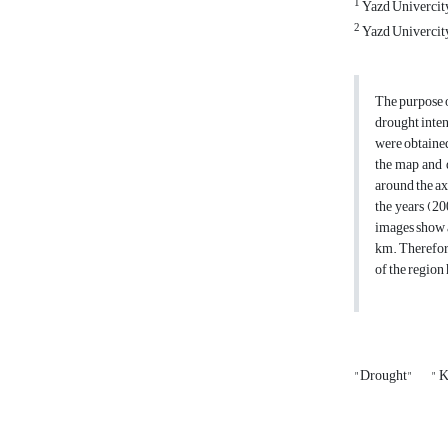
1
Yazd Univercit
2
Yazd Univercit
The purpose o
drought inten
were obtained
the map and 
around the ax
the years (20
images show a
km. Therefore
of the region
"Drought"
" 