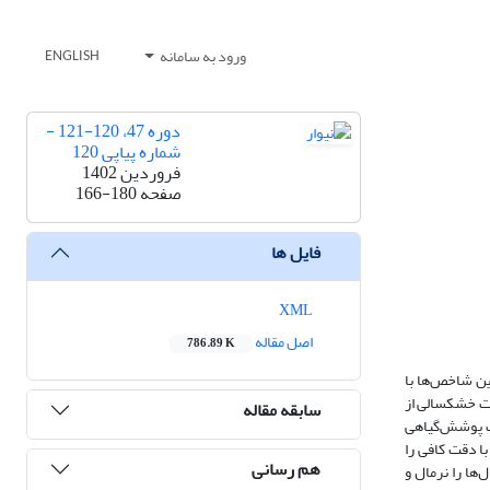
ورود به سامانه
ENGLISH
دوره 47، 120-121 -
شماره پیاپی 120
فروردین 1402
صفحه
166-180
فایل ها
XML
اصل مقاله
786.89 K
ن شاخص‌ها با
)و(PNPI) مشخص گردد وجهت محاسبه شدت خشکسالی از
سابقه مقاله
 از ماهواره مودیس و تحلیل تصاویر در نرم افزار ArcGIS، نقشه تغییرات پوشش‌گیاهی
ا دقت کافی را
هم رسانی
 بوده که نمایانگر خشکسالی خفیف تا متوسط می‌باشد و PNPI کرمان با 43% بیشتر سال‌ها را نرمال و