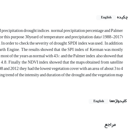
چکیده
English
d precipitation drought indices , normal precipitation percentage and Palmer
 For this purpose, 30yeard of temperature and precipitation data (1988-2017)
In order to check the severity of drought, SPDI index was used. In addition,
arth Engine. The results showed that the SPI index of Kerman was mostly
 most of the years as normal with 43%, and the Palmer index also showed that
 4.8. Finally, the NDVI index showed that the maps obtained from satellite
8 and 2012, they had the lowest vegetation cover with an area of about 3 to 4
ing trend of the intensity and duration of the drought and the vegetation map
کلیدواژه‌ها
English
مراجع