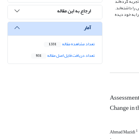
شدت حدود 8/4- خشکسالی خیلی شدیدی را تجربه کرده‌اند
 و 2012 با مساحتی حدود 3 تا 4 کیلومتر کمترین پوشش را داشته‌اند.
ارجاع به این مقاله
 به خود دیده
آمار
تعداد مشاهده مقاله
1,331
تعداد دریافت فایل اصل مقاله
931
Assessment 
Change in t
1
َAhmad Mazidi