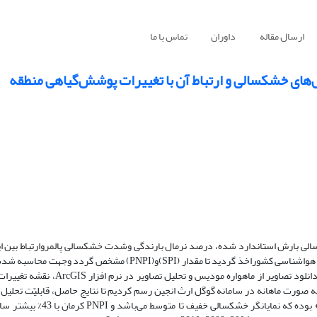
ارسال مقاله
داوران
تماس با ما
های خشکسالی و ارتباط آن با تغییرات پوشش‌گیاهی منطقه
ی بارش استاندارد شده، درصد نرمال بارندگی وشدت خشکسالی پالمروارتباط بین ای
وضعیت پوشش‌گیاهی منطقه می‌باشد. لذا داده دما و بارش 30 ساله از سازمان هواشناسی کشوراخذ گردید تا مقدار (SPI
شاخص (PDSI)حاصل از داده‌های دانشگاه IDAHO استفاده شد.درادامه با دانلود تصاویر
به صورت ماهانه در سامانه گوگل ارث انجین رسم کردیم تا نتایج حاصل، قابلیّت تحلیل ب
داشته باشند. نتایج نشان داد که شاخص SPI کرمان بیشتر در دامنه 1- تا 1+