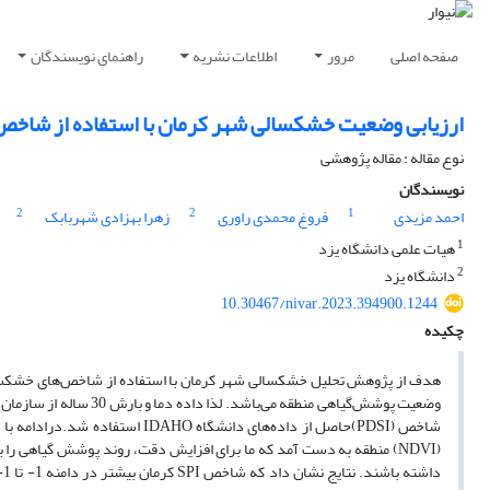
صفحه اصلی
مرور
اطلاعات نشریه
راهنمای نویسندگان
ارزیابی وضعیت خشکسالی شهر کرمان با استفاده از شاخص‌
نوع مقاله : مقاله پژوهشی
نویسندگان
2
2
1
احمد مزیدی
فروغ محمدی راوری
زهرا بهزادی شهربابک
1
هیات علمی دانشگاه یزد
2
دانشگاه یزد
10.30467/nivar.2023.394900.1244
چکیده
هدف از پژوهش تحلیل خشکسالی شهر کرمان با استفاده از شاخص‌های خشکسال
(NDVI) منطقه به دست آمد که ما برای افزایش دقت، روند پوشش گیاهی را 