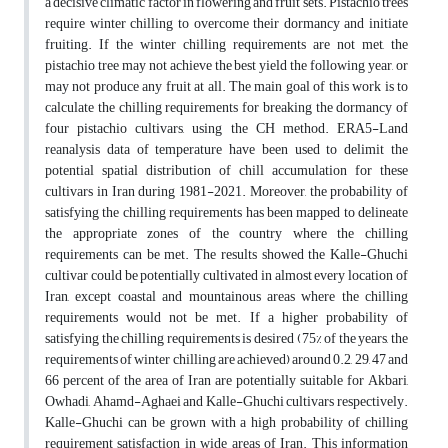
a decisive climatic factor in flowering and fruit sets. Pistachio trees
require winter chilling to overcome their dormancy and initiate
fruiting. If the winter chilling requirements are not met, the
pistachio tree may not achieve the best yield the following year, or
may not produce any fruit at all. The main goal of this work is to
calculate the chilling requirements for breaking the dormancy of
four pistachio cultivars, using the CH method. ERA5-Land
reanalysis data of temperature have been used to delimit the
potential spatial distribution of chill accumulation for these
cultivars in Iran during 1981-2021. Moreover, the probability of
satisfying the chilling requirements has been mapped to delineate
the appropriate zones of the country where the chilling
requirements can be met. The results showed the Kalle-Ghuchi
cultivar could be potentially cultivated in almost every location of
Iran, except coastal and mountainous areas where the chilling
requirements would not be met. If a higher probability of
satisfying the chilling requirements is desired (75% of the years, the
requirements of winter chilling are achieved) around 0.2, 29, 47 and
66 percent of the area of Iran are potentially suitable for Akbari,
Owhadi, Ahamd-Aghaei and Kalle-Ghuchi cultivars respectively.
Kalle-Ghuchi can be grown with a high probability of chilling
requirement satisfaction in wide areas of Iran. This information