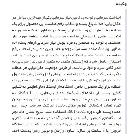
چکیده
انباشت سرمایی و توجه به تامین نیاز سرمایی یکی از مهم‌ترین عوامل در
مکان یابی احداث باغ پسته و انتخاب رقم مناسب این محصول برای یک
منطقه به شمار می‌رود. باغداران پسته در مناطق معتدله مجبور به
انتخاب ارقامی با نیازهای مناسب سرمایی با اقلیم منطقه مورد نظر
هستند. با توجه به منحصر به فرد بودن نیاز سرمایی ارقام پسته (به
منظور تولید اقتصادی مستمر)، توجه و لحاظ چنین عاملی در انتخاب رقم
مناسب پسته به منظور احداث باغ جدید بسیار ضروری است و باید
اطمینان حاصل شود که زمستان منطقه به منظور تامین نیاز سرمایی به
قدر کافی سرد و طولانی باشد. از طرفی موقعیت جغرافیایی هر منطقه
تاثیر تعیین کننده‌ای بر دما و انباشت سرمایی قابل حصول این محصول
دارد. در این پژوهش، با توجه به اینکه در ارزیابی و تناسب سنجی یک
منطقه برای یک محصول خاص، استفاده از ایستگاه‌های اقلیمی به تنهایی
کافی نیست، از داده‌های شبکه‌ای دمای بازتحلیل ERA5-Land به
منظور برررسی توزیع مکانی روند ساعات سرمایی در کشور و همچنین
تهیه نقشه احتمالاتی توزیع مکانی بالقوه انباشت سرمایی چهار رقم
عمده پسته طی دوره 2021-1981 استفاده شد. نتایج نشان داد بجز
ایستگاه‌های کرمان، رفسنجان و فیض آباد، در بقیه نقاط ایستگاهی،
روند ساعات سرمایی افزایشی می‌باشد و بیشترین شیب در ایستگاه‌
قزوین (با 7 ساعت بر سال)، ساوه، رازقان و بوئین زهرا بدست آمد.