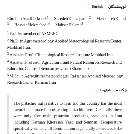
نویسندگان
English
1
2
Ebrahim Asadi Oskouei
Saeedeh Kouzegaran
Mansoureh Kouhi
3
4
5
Hossein Hokmabadi
Mohsen Eslami
1
Faculty member of ASMERC
2
Ph.D. in Agrometeorology, Applied Meteorological Research Center,
Mashhad, Iran.
3
Assistant Prof. , Climatological Research Institute, Mashhad, Iran
4
Assistant Professor, Agricultural and Natural Resources Research and
Education Centre of Semnan province (Shahrood)
5
M.Sc. in Agricultural meteorologist. Rafsanjan Applied Meteorology
Research Center, Kerman, Iran
چکیده
English
The pistachio nut is native to Iran and this country has the most
favorable climate for cultivating pistachio trees. Generally, there
were only five main pistachio producing-provinces in Iran
including Kerman, Khorasan, Yazd, and Semnan. Temperature,
specifically winter chill accumulation, is generally considered to be