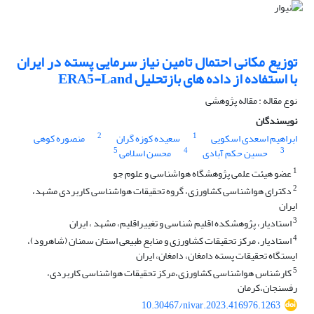
توزیع مکانی احتمال تامین نیاز سرمایی پسته در ایران
با استفاده از داده های بازتحلیل ERA5-Land
نوع مقاله : مقاله پژوهشی
نویسندگان
2
1
ابراهیم اسعدی اسکویی
سعیده کوزه گران
منصوره کوهی
5
4
3
حسین حکم آبادی
محسن اسلامی
1
عضو هیئت علمی پژوهشگاه هواشناسی و علوم جو
2
دکترای هواشناسی کشاورزی، گروه تحقیقات هواشناسی کاربردی مشهد،
ایران
3
استادیار، پژوهشکده اقلیم شناسی و تغییراقلیم، مشهد ، ایران
4
استادیار، مرکز تحقیقات کشاورزی و منابع طبیعی استان سمنان (شاهرود)،
ایستگاه تحقیقات پسته دامغان، دامغان، ایران
5
کارشناس هواشناسی کشاورزی،مرکز تحقیقات هواشناسی کاربردی،
رفسنجان،کرمان
10.30467/nivar.2023.416976.1263