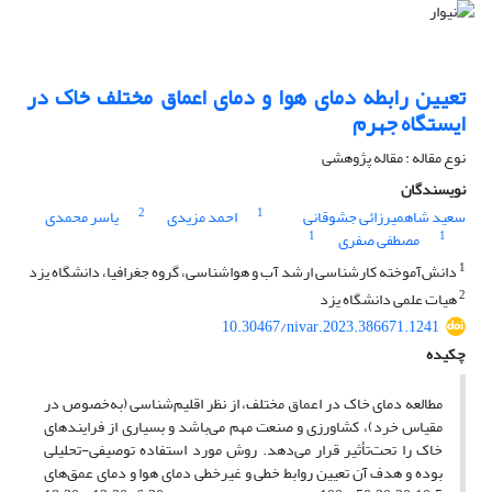
تعیین رابطه دمای هوا و دمای اعماق مختلف خاک در
ایستگاه جهرم
نوع مقاله : مقاله پژوهشی
نویسندگان
2
1
سعید شاهمیرزائی جشوقانی
احمد مزیدی
یاسر محمدی
1
1
مصطفی صفری
1
دانش‌آموخته کارشناسی ارشد آب و هواشناسی، گروه جغرافیا، دانشگاه یزد
2
هیات علمی دانشگاه یزد
10.30467/nivar.2023.386671.1241
چکیده
مطالعه دمای خاک در اعماق مختلف، از نظر اقلیم‌شناسی (به‌خصوص در
مقیاس خرد)، کشاورزی و صنعت مهم می‌باشد و بسیاری از فرایندهای
خاک را تحت‌تأثیر قرار می‌دهد. روش مورد استفاده توصیفی-تحلیلی
بوده و هدف آن تعیین روابط خطی و غیرخطی دمای هوا و دمای عمق‌های