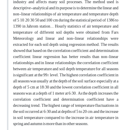
industry, and affects many soil processes. The method used is
descriptive-analytical and its purpose is to determine the linear and
non-linear relationships of air temperature and temperature depth
of 5, 10, 20, 30, 50 and 100 cm during the statistical period of 1386 to
1390 in Jahrom station... Hourly statistics of air temperature and
temperature of different soil depths were obtained from Fars
Meteorology and linear and non-linear relationships were
extracted for each soil depth using regression method. The results
showed that based on the correlation coefficient and determination
coefficient, linear regression has better results than non-linear
relationships and in linear relationships, the correlation coefficient
between air temperature and soil depth temperature for all seasons
is significant at the 99% level. The highest correlation coefficient in
all seasons was usually at the depth of the soil surface, especially at a
depth of 5 cm at 18:30 and the lowest correlation coefficient in all
seasons was at a depth of 1 meter at 6:30. As the depth increases, the
correlation coefficient and determination coefficient have a
decreasing trend. The highest range of temperature fluctuations in
the soil occurred at 6:30 and at depths of 5 to 20 cm, and the increase
in soil temperature compared to the increase in air temperature in
spring and autumn is more than in other seasons.