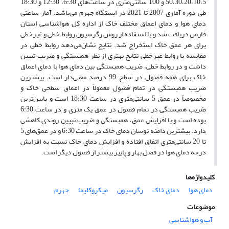
50،30،20،10،5 و 100 سانتی‌متری در ساعت‌های 6:30، 12:30 و 18:30
طی دوره آماری 2007 تا 2021 در ایستگاه جهرم می‌باشد. آمار ساعتی
دمای هوا و دمای اعماق مختلف خاک از اداره کل هواشناسی استان
فارس دریافت شد و با استفاده از روش رگرسیون روابط خطی و غیرخطی
برای هر عمق خاک استخراج شد. نتایج نشان‌می‌دهد روابط خطی در
مقایسه با روابط غیرخطی نتایج بهتری از نظر همبستگی و ضریب تبیین
داشت و در روابط خطی، ضریب همبستگی بین دمای هوا با دمای اعماق
خاک برای همه فصول در سطح 99 درصد معنی‌دار است. بیشترین
ضریب همبستگی در تمام فصول معمولاً در اعماق سطحی خاک و
مخصوصاً در عمق 5 سانتی‌متری در ساعت 18:30 است و پایین‌ترین
ضریب همبستگی در تمام فصول در عمق یک متری و در ساعت 6:30
بوده است و با افزایش عمق، همبستگی و ضریب تبیین روندی کاهشی
دارد. بیشترین دامنه نوسان دمای خاک در ساعت 6:30 و در عمق‌های 5
تا 20 سانتی‌متری اتفاق افتاده و افزایش دمای خاک نسبت به افزایش
درجه دمای هوا در فصل بهار و پاییز بیشتر از فصول دیگر است.
کلیدواژه‌ها
دمای هوا
دمای خاک
رگرسیون
میکروکلیما
جهرم
موضوعات
آب و هواشناسی