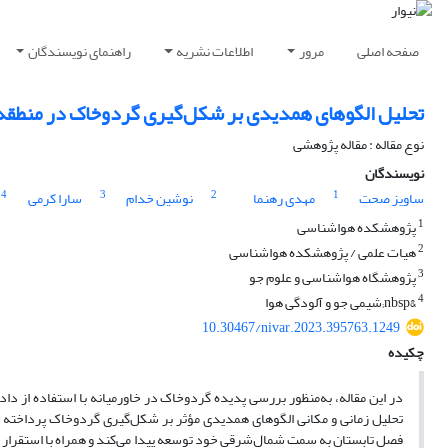
صفحه اصلی
مرور
اطلاعات نشریه
راهنمای نویسندگان
تحلیل الگوهای همدیدی بر شکل‌گیری گردوخاک در منطقه
نوع مقاله : مقاله پژوهشی
نویسندگان
4
3
2
1
ساویز صحت
مهدی رهنما
نوشین خدام
سارا کرمی
1
پژوهشکده هواشناسی
2
هیات علمی / پژوهشکده هواشناسی
3
پژوهشگاه هواشناسی و علوم جو
4
&nbsp;شیمی جو و آلودگی هوا
10.30467/nivar.2023.395763.1249
چکیده
تحلیل زمانی و مکانی الگوهای همدیدی مؤثر بر شکل‌گیری گردوخاک پرداخته 
فصل تابستان به سمت شمال‌شرقی خود توسعه پیدا می‌کند و همراه با استقرار 