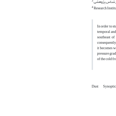
3
رشناس پژوهشی
4
Research Instit
In order to s
temporal and 
southeast of 
consequently 
it becomes we
pressure grad
of the cold fr
Dust
Synoptic