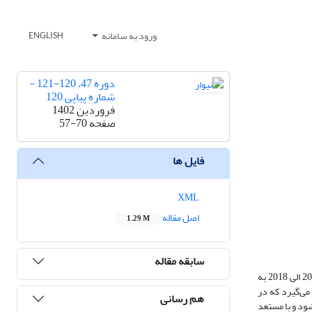
ورود به سامانه
ENGLISH
دوره 47، 120-121 -
شماره پیاپی 120
فروردین 1402
صفحه
57-70
فایل ها
XML
اصل مقاله
1.29 M
سابقه مقاله
در این مقاله، به‌منظور بررسی پدیده گردوخاک در خاورمیانه با استفاده از داده‌های باز تحلیل‌شده ERA5 و داده‌های دیدبانی ایستگاه‌های همدیدی در بازه زمانی 2009 الی 2018 به
می‌گیرد که در
هم رسانی
ود و با مستعد