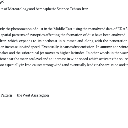
کا
ute of Meteorology and Atmospheric Science, Tehran, Iran
tudy the phenomenon of dust in the Middle East, using the reanalyzed data of ERA5 a
spatial patterns of synoptics affecting the formation of dust have been analyzed. 
Iran, which expands to its northeast in summer, and along with the penetration o
an increase in wind speed. Eventually it causes dust emission. In autumn and winter
aker and the subtropical jet moves to higher latitudes. In other words, in the war
ient near the mean sea level and an increase in wind speed, which activates the source
ont, especially in Iraq, causes strong winds and eventually leads to the emission and t
 Pattern
the West Asia region