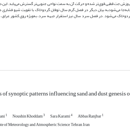
وزش جت قطبی قوی‌تر شده و حرکت آن به سمت نواحی جنوبی‌تر گسترش می‌یابد. این د
به‌جا می‌شودبه بیان دیگر در فصل گرم سال توفان گردوخاک با تقویت شیو فشاری د
ردوخاک می‌شود. در فصل سرد سال نیز استقرار جبهه سرد، به‌ویژه روی کشور عراق،
s of synoptic patterns influencing sand and dust genesis 
1
3
4
1
hani
Noushin Khoddam
Sara Karami
Abbas Ranjbar
ute of Meteorology and Atmospheric Science, Tehran, Iran