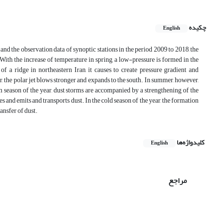
چکیده
English
nd the observation data of synoptic stations in the period 2009 to 2018, the
With the increase of temperature in spring, a low-pressure is formed in the
f a ridge in northeastern Iran, it causes to create pressure gradient and
, the polar jet blows stronger and expands to the south. In summer, however,
m season of the year, dust storms are accompanied by a strengthening of the
s and emits and transports dust. In the cold season of the year, the formation
ransfer of dust.
کلیدواژه‌ها
English
مراجع